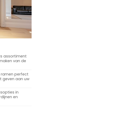
rs assortiment
t maken van de
w ramen perfect
nt geven aan uw
sopties in
rdijnen en