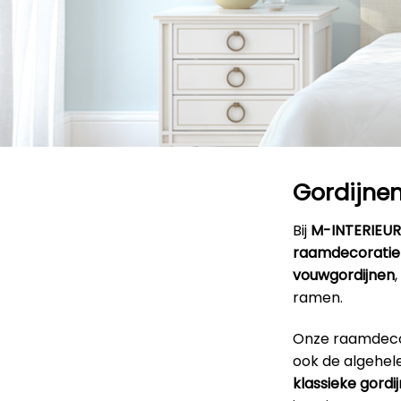
Gordijnen
Bij
M-INTERIEU
raamdecoratie
vouwgordijnen
,
ramen.
Onze raamdecora
ook de algehele
klassieke gordi