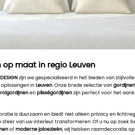
 op maat in regio Leuven
RDESIGN
zijn we gespecialiseerd in het bieden van stijlvolle
oplossingen in
Leuven
. Onze brede selectie van
gordijne
rolgordijnen
en
plisségordijnen
zijn perfect voor het aan
tie is duurzaam en biedt niet alleen privacy en lichtre
 sfeer van uw interieur transformeren. Of u nu op zoek b
jnen
of
moderne jaloezieën
, wij hebben raamdecoratie opt