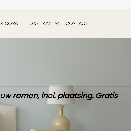
DECORATIE
ONZE AANPAK
CONTACT
 uw ramen,
incl. plaatsing
.
Gratis