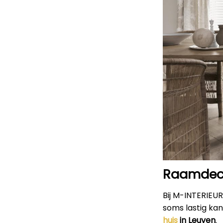
Raamdeco
Bij M-INTERIEU
soms lastig kan
huis
in Leuven
.