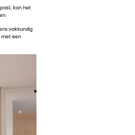
 past, kan het
en.
gens vakkundig
e met een