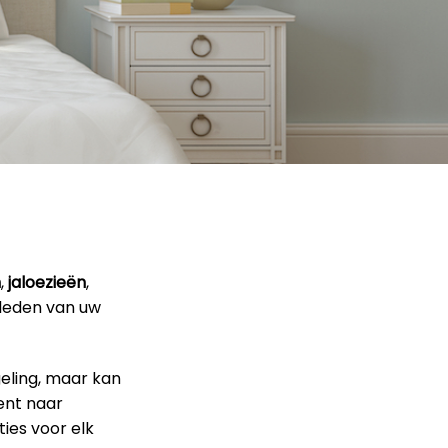
n
,
jaloezieën
,
kleden van uw
geling, maar kan
ent naar
ies voor elk