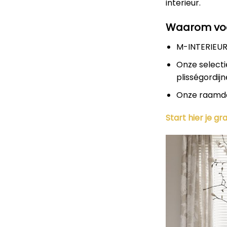
interieur.
Waarom voo
M-INTERIEURD
Onze selecti
plisségordijn
Onze raamdec
Start hier je g