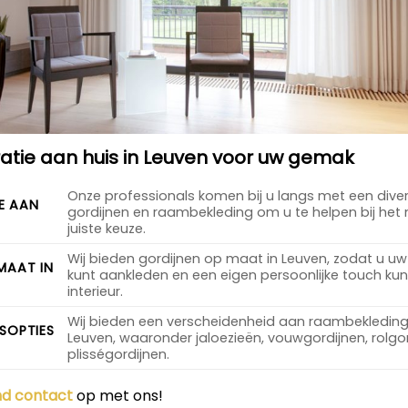
tie aan huis in Leuven voor uw gemak
Onze professionals komen bij u langs met een dive
E AAN
gordijnen en raambekleding om u te helpen bij he
juiste keuze.
Wij bieden gordijnen op maat in Leuven, zodat u u
MAAT IN
kunt aankleden en een eigen persoonlijke touch ku
interieur.
Wij bieden een verscheidenheid aan raambekleding
SOPTIES
Leuven, waaronder jaloezieën, vouwgordijnen, rolgo
plisségordijnen.
end contact
op met ons!