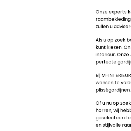
Onze experts k
raambekleding 
zullen u advise
Als u op zoek 
kunt kiezen. On
interieur. Onze
perfecte gordij
Bij M-INTERIEU
wensen te voldo
plisségordijnen.
Of u nu op zoek
horren, wij heb
geselecteerd e
en stijlvolle r