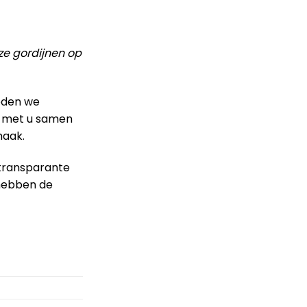
ze gordijnen op
ieden we
w met u samen
maak.
 transparante
 hebben de