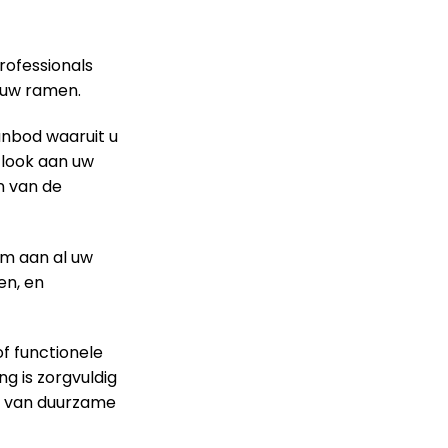
rofessionals
r uw ramen.
anbod waaruit u
e look aan uw
n van de
m aan al uw
en, en
f functionele
g is zorgvuldig
en van duurzame