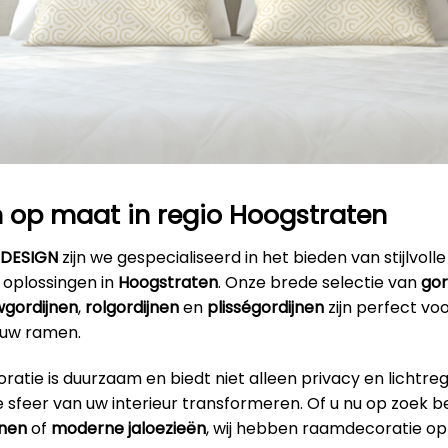
 op maat in regio Hoogstraten
RDESIGN
zijn we gespecialiseerd in het bieden van stijlvolle
oplossingen in
Hoogstraten
. Onze brede selectie van
gor
gordijnen
,
rolgordijnen
en
plisségordijnen
zijn perfect vo
 uw ramen.
tie is duurzaam en biedt niet alleen privacy en lichtre
 sfeer van uw interieur transformeren. Of u nu op zoek b
jnen
of
moderne jaloezieën
, wij hebben raamdecoratie opt