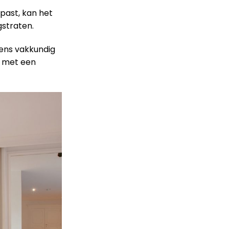
 past, kan het
gstraten.
gens vakkundig
e met een