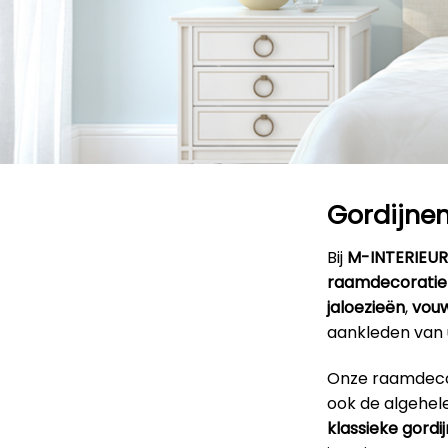
Gordijnen
Bij
M-INTERIEU
raamdecoratie
jaloezieën
,
vouw
aankleden van
Onze raamdecora
ook de algehele
klassieke gordi