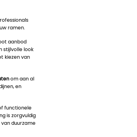
rofessionals
r uw ramen.
root aanbod
stijlvolle look
et kiezen van
aten
om aan al
ijnen, en
f functionele
g is zorgvuldig
en van duurzame