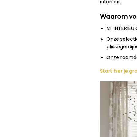
interieur.
Waarom voo
M-INTERIEUR
Onze selecti
plisségordijn
Onze raamdec
Start hier je g