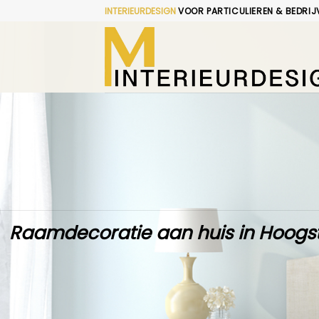
Skip
INTERIEURDESIGN
VOOR PARTICULIEREN & BEDRIJ
to
content
Raamdecoratie aan huis in Hoogst