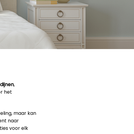
dijnen
,
or het
geling, maar kan
ent naar
ies voor elk