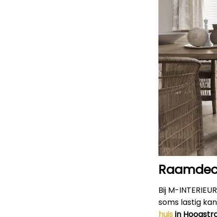
Raamdeco
Bij M-INTERIEU
soms lastig kan
huis
in Hoogstr