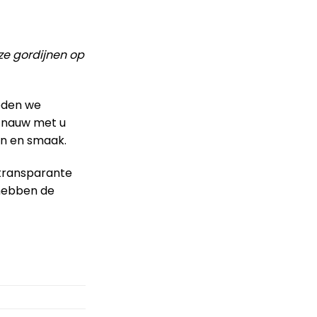
ze gordijnen op
ieden we
n nauw met u
en en smaak.
 transparante
 hebben de