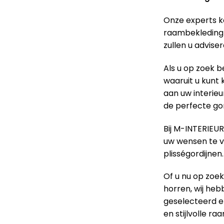
Onze experts k
raambekleding 
zullen u advise
Als u op zoek 
waaruit u kunt k
aan uw interie
de perfecte gor
Bij M-INTERIEU
uw wensen te vo
plisségordijnen.
Of u nu op zoek
horren, wij heb
geselecteerd e
en stijlvolle r