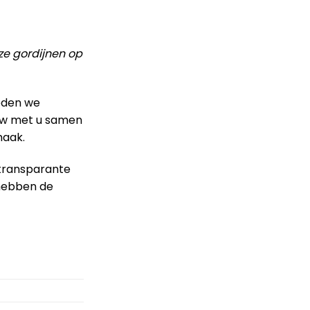
ze gordijnen op
ieden we
auw met u samen
maak.
 transparante
 hebben de