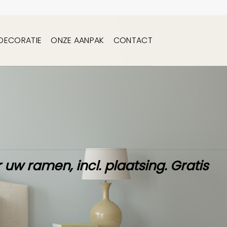
DECORATIE
ONZE AANPAK
CONTACT
 uw ramen,
incl. plaatsing
.
Gratis