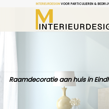
Skip
INTERIEURDESIGN
VOOR PARTICULIEREN & BEDRIJ
to
content
Raamdecoratie aan huis in Eind