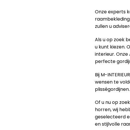
Onze experts k
raambekleding 
zullen u advise
Als u op zoek 
u kunt kiezen. 
interieur. Onze
perfecte gordij
Bij M-INTERIEU
wensen te voldo
plisségordijnen.
Of u nu op zoek
horren, wij heb
geselecteerd e
en stijlvolle r