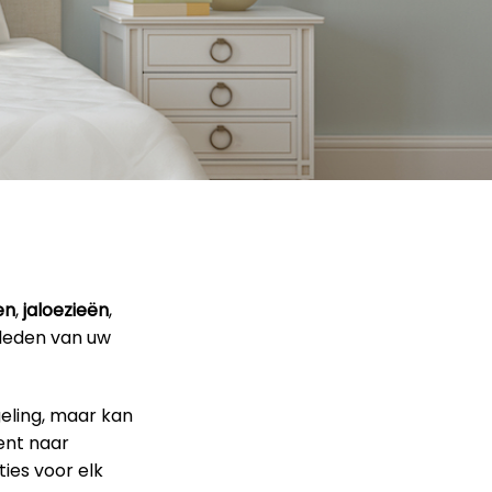
en
,
jaloezieën
,
kleden van uw
geling, maar kan
ent naar
ies voor elk