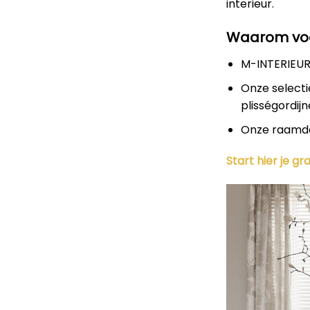
interieur.
Waarom voo
M-INTERIEURD
Onze selecti
plisségordijn
Onze raamdec
Start hier je g