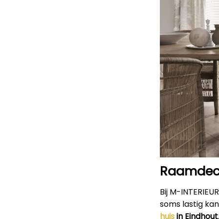
Raamdeco
Bij M-INTERIEU
soms lastig kan
huis
in Eindhout