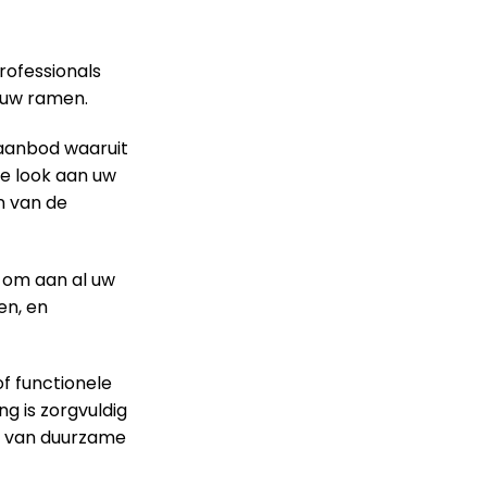
rofessionals
r uw ramen.
 aanbod waaruit
lle look aan uw
n van de
om aan al uw
en, en
f functionele
g is zorgvuldig
en van duurzame