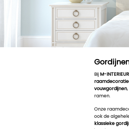
Gordijnen
Bij
M-INTERIEU
raamdecoratie
vouwgordijnen
,
ramen.
Onze raamdecora
ook de algehele
klassieke gordi