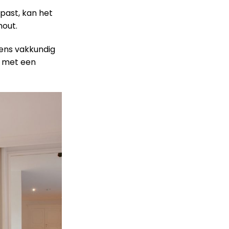
 past, kan het
hout.
gens vakkundig
e met een