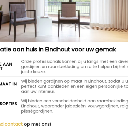
ie aan huis in Eindhout voor uw gemak
Onze professionals komen bij u langs met een dive
E AAN
gordijnen en raambekleding om u te helpen bij he
UT
juiste keuze.
Wij bieden gordijnen op maat in Eindhout, zodat u
MAAT IN
perfect kunt aankleden en een eigen persoonlijke 
aan uw interieur.
Wij bieden een verscheidenheid aan raambekleding
SOPTIES
Eindhout, waaronder jaloezieën, vouwgordijnen, rol
plisségordijnen.
end contact
op met ons!