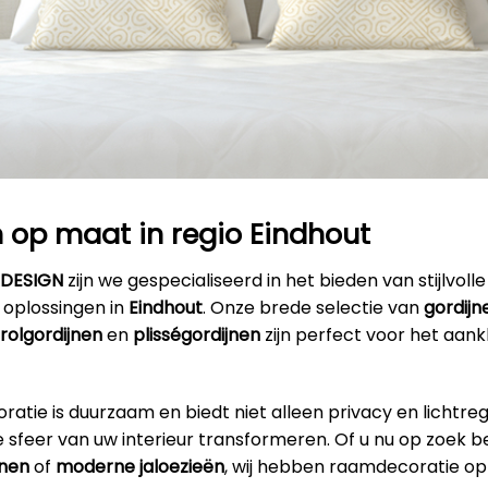
 op maat in regio Eindhout
RDESIGN
zijn we gespecialiseerd in het bieden van stijlvolle
oplossingen in
Eindhout
. Onze brede selectie van
gordijn
rolgordijnen
en
plisségordijnen
zijn perfect voor het aan
tie is duurzaam en biedt niet alleen privacy en lichtre
 sfeer van uw interieur transformeren. Of u nu op zoek b
jnen
of
moderne jaloezieën
, wij hebben raamdecoratie opt