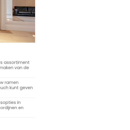
rs assortiment
t maken van de
 uw ramen
touch kunt geven
sopties in
gordijnen en