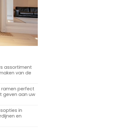
rs assortiment
t maken van de
w ramen perfect
nt geven aan uw
sopties in
rdijnen en