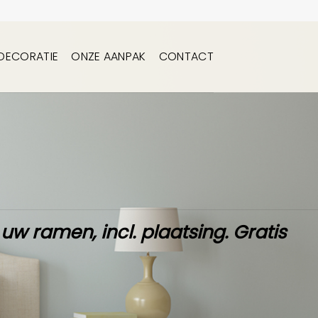
DECORATIE
ONZE AANPAK
CONTACT
 uw ramen,
incl. plaatsing
.
Gratis