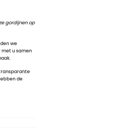
ze gordijnen op
ieden we
uw met u samen
maak.
 transparante
 hebben de