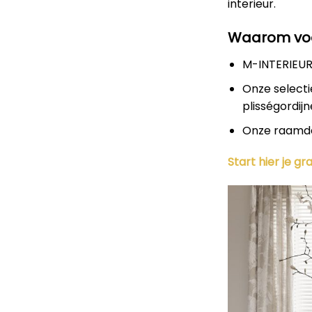
interieur.
Waarom voo
M-INTERIEUR
Onze selecti
plisségordijn
Onze raamdec
Start hier je g