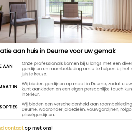
tie aan huis in Deurne voor uw gemak
Onze professionals komen bij u langs met een dive
E AAN
gordijnen en raambekleding om u te helpen bij he
juiste keuze.
Wij bieden gordijnen op maat in Deurne, zodat u u
MAAT IN
kunt aankleden en een eigen persoonlijke touch ku
interieur.
Wij bieden een verscheidenheid aan raambekleding
SOPTIES
Deurne, waaronder jaloezieën, vouwgordijnen, rolgo
plisségordijnen.
end contact
op met ons!