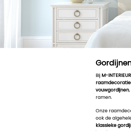
Gordijnen
Bij
M-INTERIEU
raamdecoratie
vouwgordijnen
,
ramen.
Onze raamdecora
ook de algehele
klassieke gordi