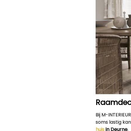
Raamdeco
Bij M-INTERIEU
soms lastig kan
huis
in Deurne
.