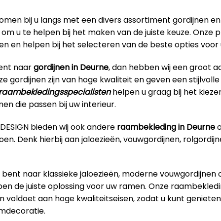
omen bij u langs met een divers assortiment gordijnen en
om u te helpen bij het maken van de juiste keuze. Onze p
ren en helpen bij het selecteren van de beste opties voo
bent naar
gordijnen in Deurne
, dan hebben wij een groot a
ze gordijnen zijn van hoge kwaliteit en geven een stijlvoll
raambekledingsspecialisten
helpen u graag bij het kieze
nen die passen bij uw interieur.
RDESIGN bieden wij ook andere
raambekleding in Deurne
o
en. Denk hierbij aan jaloezieën, vouwgordijnen, rolgordijn
 bent naar klassieke jaloezieën, moderne vouwgordijnen o
ben de juiste oplossing voor uw ramen. Onze raambekledin
n voldoet aan hoge kwaliteitseisen, zodat u kunt geniet
aamdecoratie.