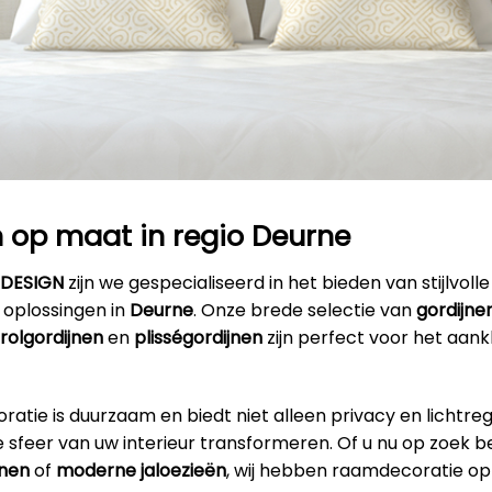
 op maat in regio Deurne
RDESIGN
zijn we gespecialiseerd in het bieden van stijlvolle
oplossingen in
Deurne
. Onze brede selectie van
gordijne
rolgordijnen
en
plisségordijnen
zijn perfect voor het aan
tie is duurzaam en biedt niet alleen privacy en lichtre
 sfeer van uw interieur transformeren. Of u nu op zoek b
jnen
of
moderne jaloezieën
, wij hebben raamdecoratie opt