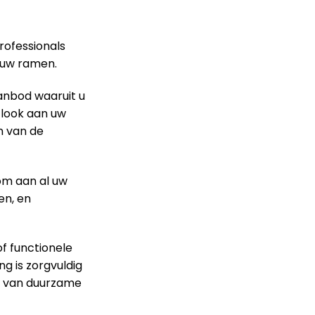
rofessionals
r uw ramen.
anbod waaruit u
e look aan uw
n van de
m aan al uw
en, en
f functionele
g is zorgvuldig
en van duurzame