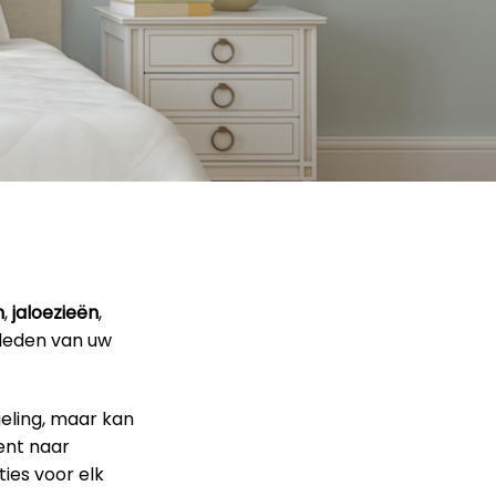
n
,
jaloezieën
,
kleden van uw
geling, maar kan
ent naar
ies voor elk