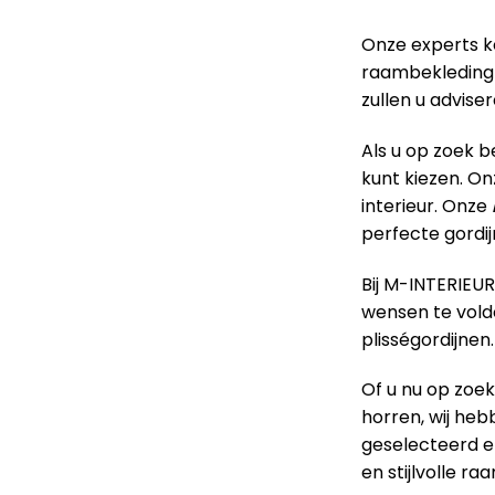
Onze experts k
raambekleding 
zullen u advise
Als u op zoek 
kunt kiezen. On
interieur. Onze
perfecte gordij
Bij M-INTERIEU
wensen te voldo
plisségordijnen.
Of u nu op zoek
horren, wij heb
geselecteerd e
en stijlvolle r