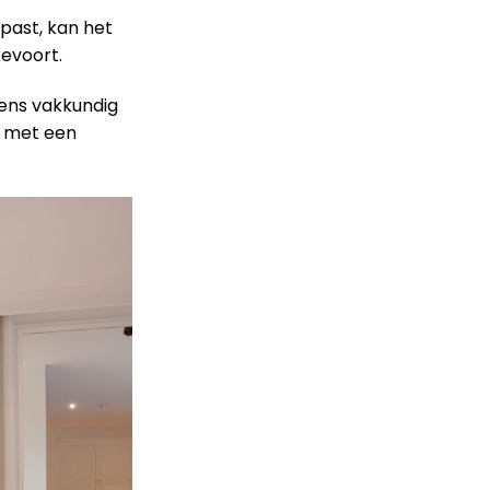
 past, kan het
kevoort.
gens vakkundig
e met een