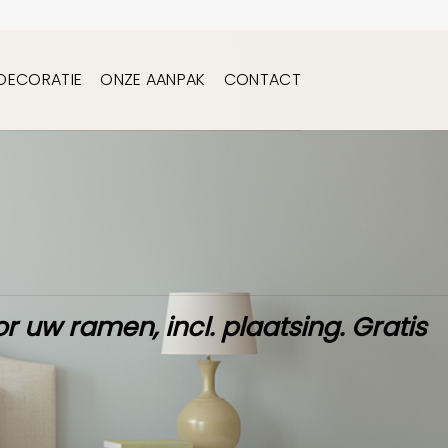
DECORATIE
ONZE AANPAK
CONTACT
r uw ramen,
incl. plaatsing
.
Gratis