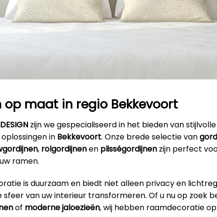
 op maat in regio Bekkevoort
RDESIGN
zijn we gespecialiseerd in het bieden van stijlvolle
oplossingen in
Bekkevoort
. Onze brede selectie van
gord
gordijnen
,
rolgordijnen
en
plisségordijnen
zijn perfect vo
 uw ramen.
tie is duurzaam en biedt niet alleen privacy en lichtre
 sfeer van uw interieur transformeren. Of u nu op zoek b
jnen
of
moderne jaloezieën
, wij hebben raamdecoratie opt