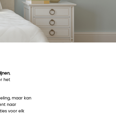
ijnen
,
or het
geling, maar kan
ent naar
ies voor elk