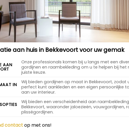
tie aan huis in Bekkevoort voor uw gemak
Onze professionals komen bij u langs met een dive
E AAN
gordijnen en raambekleding om u te helpen bij he
OORT
juiste keuze.
Wij bieden gordijnen op maat in Bekkevoort, zodat
MAAT IN
perfect kunt aankleden en een eigen persoonlijke 
aan uw interieur.
Wij bieden een verscheidenheid aan raambekleding
SOPTIES
Bekkevoort, waaronder jaloezieën, vouwgordijnen, r
plisségordijnen.
end contact
op met ons!