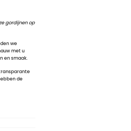
ze gordijnen op
ieden we
 nauw met u
en en smaak.
 transparante
 hebben de