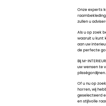
Onze experts k
raambekleding 
zullen u advise
Als u op zoek 
waaruit u kunt k
aan uw interie
de perfecte gor
Bij M-INTERIEU
uw wensen te vo
plisségordijnen.
Of u nu op zoek
horren, wij heb
geselecteerd e
en stijlvolle r