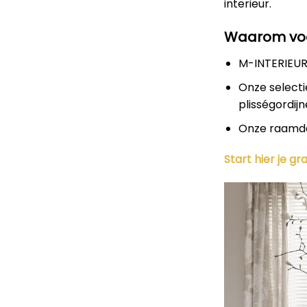
interieur.
Waarom voo
M-INTERIEUR
Onze selecti
plisségordijn
Onze raamdec
Start hier je g