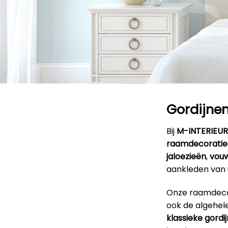
Gordijnen
Bij
M-INTERIEU
raamdecoratie
jaloezieën
,
vouw
aankleden van
Onze raamdecora
ook de algehele
klassieke gordi