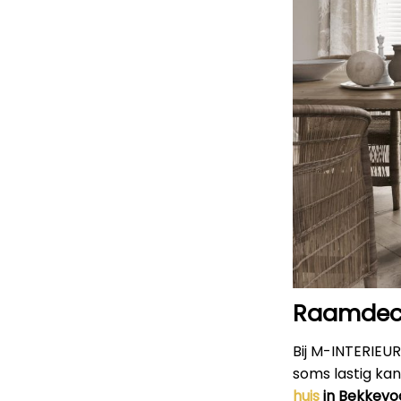
Raamdeco
Bij M-INTERIEU
soms lastig kan
huis
in Bekkevo