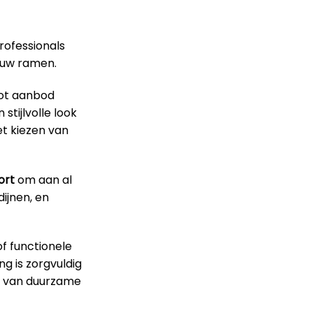
rofessionals
r uw ramen.
oot aanbod
stijlvolle look
et kiezen van
ort
om aan al
ijnen, en
f functionele
g is zorgvuldig
en van duurzame