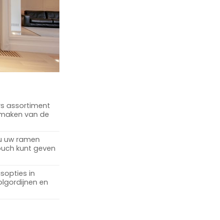
rs assortiment
t maken van de
 u uw ramen
touch kunt geven
sopties in
olgordijnen en