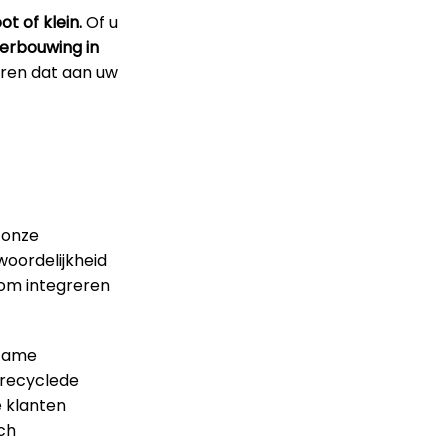
t of klein.
Of u
erbouwing in
ren dat aan uw
 onze
woordelijkheid
rom integreren
rzame
erecyclede
e klanten
sch