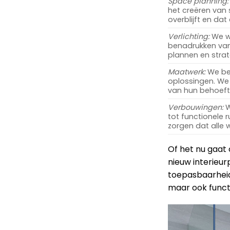
Space planning:
het creëren van
overblijft en dat
Verlichting:
We we
benadrukken van
plannen en strat
Maatwerk:
We beg
oplossingen. We 
van hun behoefte
Verbouwingen:
W
tot functionele 
zorgen dat alle
Of het nu gaat
nieuw interieurp
toepasbaarheid.
maar ook functi