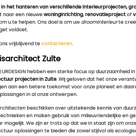
 in het hanteren van verschillende interieurprojecten, groo
t naar een nieuwe
woninginrichting
,
renovatieproject
of
v
er om u te helpen. Ons doel is om uw
droominterieur
te creë
et voldoet.
ns vrijblijvend te
contacteren
.
sarchitect Zulte
RIEURDESIGN hebben een sterke focus op duurzaamheid in
ectuur projecten in Zulte
. Wij geloven dat het onze verant
ragen aan een betere toekomst voor onze planeet en daa
lossingen in al onze ontwerpen.
architecten beschikken over uitstekende kennis van duu
technieken en maken gebruik van milieuvriendelijke en g
 mogelijk. We zijn er trots op dat we in staat zijn om onz
ectuur oplossingen te bieden die zowel stijlvol als ecologi