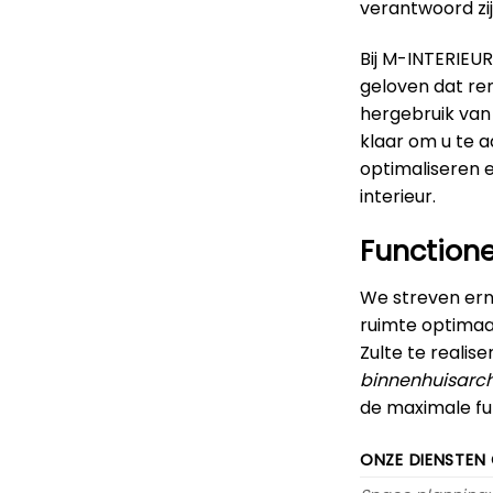
verantwoord zij
Bij M-INTERIEUR
geloven dat re
hergebruik van
klaar om u te 
optimaliseren 
interieur.
Functionel
We streven erna
ruimte optimaal
Zulte te reali
binnenhuisarch
de maximale func
ONZE DIENSTEN