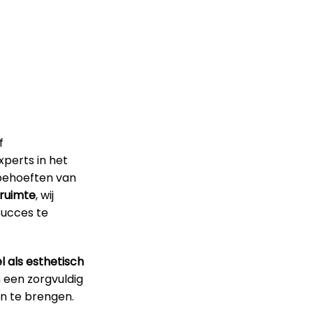
f
xperts in het
e behoeften van
ruimte
, wij
succes te
l als esthetisch
n een zorgvuldig
n te brengen.