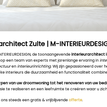
rarchitect Zulte | M-INTERIEURDESI
INTERIEURDESIGN, de toonaangevende
interieurarchitect i
 op een team van experts met jarenlange ervaring in
int
ectuur
en
interieurinrichting
. Wij zijn gepassioneerd over 
nieke interieurs die duurzaamheid en functionaliteit combin
pen van uw droomwoning tot het renoveren van uw bedr
isie te realiseren en een leefruimte te creëren waar u zich 
ons steeds een gratis & vrijblijvende
offerte
.