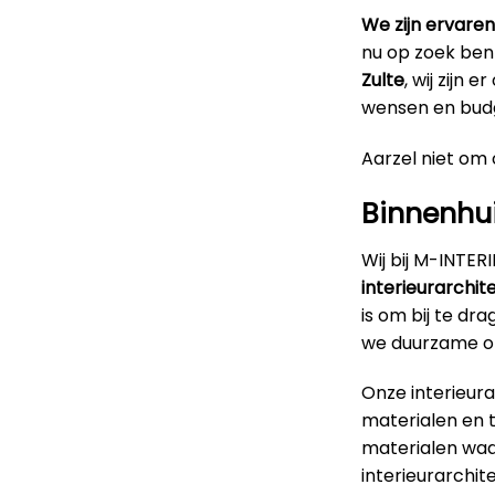
We zijn ervaren
nu op zoek ben
Zulte
, wij zijn 
wensen en budg
Aarzel niet om o
Binnenhui
Wij bij M-INTE
interieurarchit
is om bij te d
we duurzame op
Onze interieur
materialen en 
materialen waar
interieurarchit