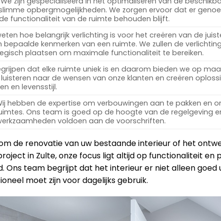
We zijn gespecialiseerd in het optimaliseren van de beschikb
 slimme opbergmogelijkheden. We zorgen ervoor dat er geno
 de functionaliteit van de ruimte behouden blijft.
ten hoe belangrijk verlichting is voor het creëren van de juist
 bepaalde kenmerken van een ruimte. We zullen de verlichtin
egisch plaatsen om maximale functionaliteit te bereiken.
rijpen dat elke ruimte uniek is en daarom bieden we op ma
luisteren naar de wensen van onze klanten en creëren oploss
n en levensstijl.
ij hebben de expertise om verbouwingen aan te pakken en 
ruimtes. Ons team is goed op de hoogte van de regelgeving en
 werkzaamheden voldoen aan de voorschriften.
 om de renovatie van uw bestaande interieur of het ont
roject in Zulte, onze focus ligt altijd op functionaliteit en
 Ons team begrijpt dat het interieur er niet alleen goed u
oneel moet zijn voor dagelijks gebruik.