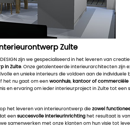
interieurontwerp Zulte
DESIGN zijn we gespecialiseerd in het leveren van creatie
p in Zulte
. Onze getalenteerde interieurarchitecten zijn e
jlvolle en unieke interieurs die voldoen aan de individuel
Of het nu gaat om een
woonhuis
,
kantoor
of commerciële 
s en ervaring om ieder interieurproject in Zulte tot een 
 op het leveren van interieurontwerp die
zowel functionee
 dat een
succesvolle interieurinrichting
het resultaat is va
 we samenwerken met onze klanten om hun visie tot leve