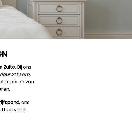
GN
n Zulte
. Bij ons
erieurontwerp
,
het creëren van
eren.
ijfspand
, ons
thuis voelt.