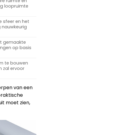
are ruimte en
eg loopruimte
e sfeer en het
g nauwkeurig
at gemaakte
ingen op basis
om te bouwen
 zal ervoor
werpen van een
 praktische
it moet zien,