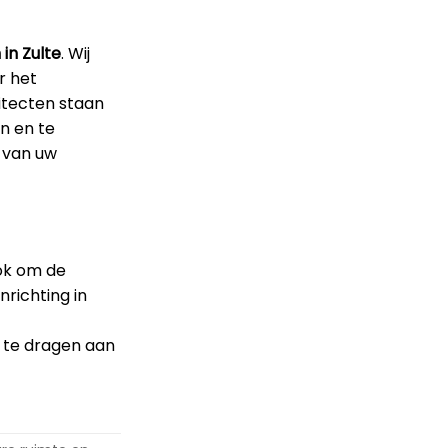
in Zulte
. Wij
r het
itecten staan
n en te
d van uw
ook om de
nrichting in
j te dragen aan