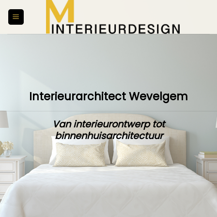
Skip
to
content
Interieurarchitect Wevelgem
Van interieurontwerp tot
binnenhuisarchitectuur