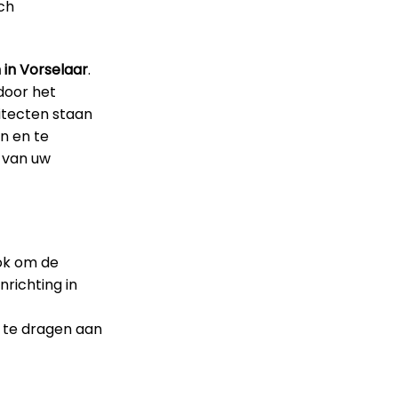
sch
 in Vorselaar
.
door het
itecten staan
n en te
d van uw
ook om de
nrichting in
j te dragen aan