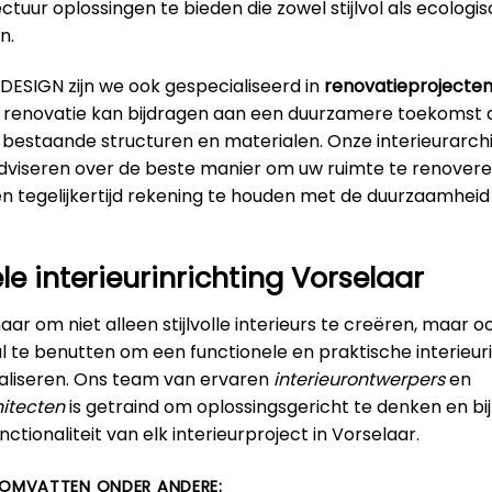
ectuur oplossingen te bieden die zowel stijlvol als ecologi
n.
DESIGN zijn we ook gespecialiseerd in
renovatieprojecten
t renovatie kan bijdragen aan een duurzamere toekomst 
 bestaande structuren en materialen. Onze interieurarch
adviseren over de beste manier om uw ruimte te renovere
en tegelijkertijd rekening te houden met de duurzaamhei
le interieurinrichting Vorselaar
ar om niet alleen stijlvolle interieurs te creëren, maar 
 te benutten om een functionele en praktische interieuri
ealiseren. Ons team van ervaren
interieurontwerpers
en
itecten
is getraind om oplossingsgericht te denken en bi
ctionaliteit van elk interieurproject in Vorselaar.
 OMVATTEN ONDER ANDERE: