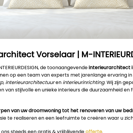
rarchitect Vorselaar | M-INTERIEU
INTERIEURDESIGN, de toonaangevende
interieurarchitect 
enen op een team van experts met jarenlange ervaring in
rp
,
interieurarchitectuur
en
interieurinrichting
. Wij zijn g
n van stijlvolle en unieke interieurs die duurzaamheid en f
pen van uw droomwoning tot het renoveren van uw bedr
isie te realiseren en een leefruimte te creëren waar u zich 
ons steeds een gratis & vrijblijvende
offerte
.