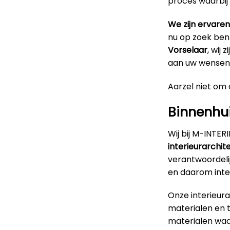
proces waarbij
We zijn ervaren
nu op zoek ben
Vorselaar
, wij
aan uw wensen 
Aarzel niet om o
Binnenhui
Wij bij M-INTE
interieurarchit
verantwoordeli
en daarom inte
Onze interieur
materialen en 
materialen waar