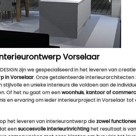
interieurontwerp Vorselaar
DESIGN zijn we gespecialiseerd in het leveren van creatie
p in Vorselaar
. Onze getalenteerde interieurarchitecten z
 stijlvolle en unieke interieurs die voldoen aan de individ
en. Of het nu gaat om een
woonhuis
,
kantoor
of commerci
s en ervaring om ieder interieurproject in Vorselaar tot
 op het leveren van interieurontwerp die
zowel functionee
 dat een
succesvolle interieurinrichting
het resultaat is va