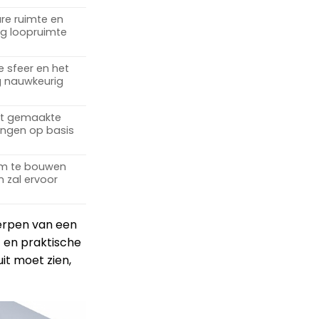
are ruimte en
eg loopruimte
e sfeer en het
g nauwkeurig
at gemaakte
ingen op basis
om te bouwen
 zal ervoor
werpen van een
it en praktische
it moet zien,