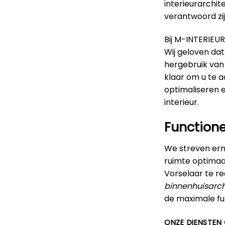
interieurarchit
verantwoord zij
Bij M-INTERIEUR
Wij geloven da
hergebruik van
klaar om u te 
optimaliseren 
interieur.
Functione
We streven erna
ruimte optimaal
Vorselaar te r
binnenhuisarch
de maximale fun
ONZE DIENSTEN