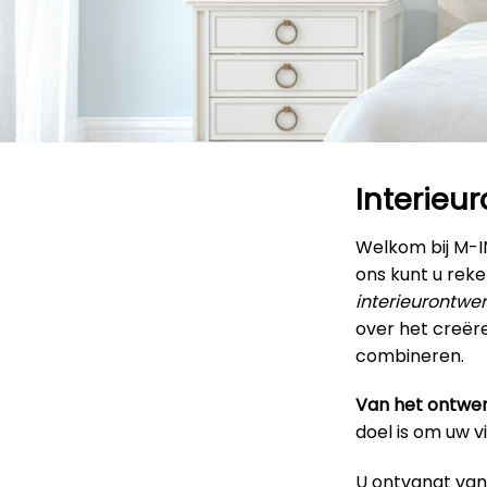
Interieu
Welkom bij M-
ons kunt u rek
interieurontwe
over het creëre
combineren.
Van het ontwer
doel is om uw v
U ontvangt van 