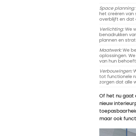
Space planning:
het creëren van
overblijft en dat
Verlichting:
We we
benadrukken van
plannen en strat
Maatwerk:
We beg
oplossingen. We 
van hun behoefte
Verbouwingen:
W
tot functionele 
zorgen dat alle
Of het nu gaat
nieuw interieurp
toepasbaarheid.
maar ook functi