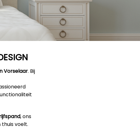
RDESIGN
in Vorselaar
. Bij
epassioneerd
unctionaliteit
ijfspand
, ons
thuis voelt.