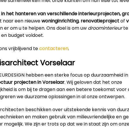
 we samenwerken met onze klanten om hun visie tot leve
 in het hanteren van verschillende interieurprojecten, groo
t naar een nieuwe
woninginrichting
,
renovatieproject
of
v
 zijn er om u te helpen. Ons doel is om uw
droominterieur
te
en budget voldoet.
ns vrijblijvend te
contacteren
.
sarchitect Vorselaar
RIEURDESIGN hebben een sterke focus op duurzaamheid in
ectuur projecten in Vorselaar
. Wij geloven dat het onze
jkheid is om bij te dragen aan een betere toekomst voor
greren we duurzame oplossingen in al onze ontwerpen.
architecten beschikken over uitstekende kennis van duu
technieken en maken gebruik van milieuvriendelijke en g
 mogelijk. We zijn er trots op dat we in staat zijn om onz