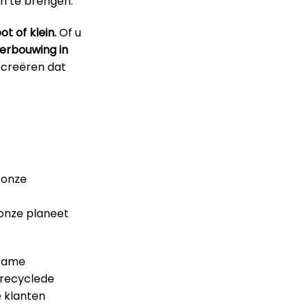
n te brengen.
t of klein.
Of u
erbouwing in
 creëren dat
 onze
 onze planeet
rzame
erecyclede
e klanten