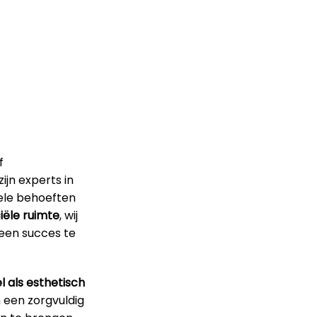
f
ijn experts in
uele behoeften
ële ruimte
, wij
 een succes te
l als esthetisch
n een zorgvuldig