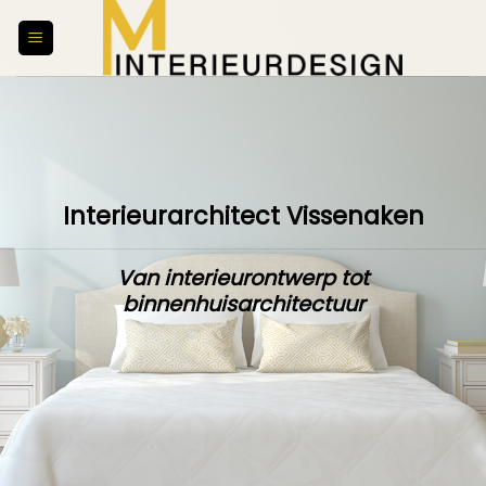
Skip
to
content
Interieurarchitect Vissenaken
Van interieurontwerp tot
binnenhuisarchitectuur