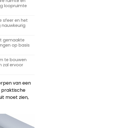
are ruimte en
eg loopruimte
e sfeer en het
g nauwkeurig
at gemaakte
ingen op basis
om te bouwen
 zal ervoor
werpen van een
en praktische
it moet zien,