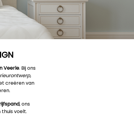
SIGN
in Veerle
. Bij ons
erieurontwerp
,
het creëren van
eren.
ijfspand
, ons
thuis voelt.