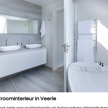
roominterieur in Veerle
bent naar een professionele en betrouwbare binnenhuisar