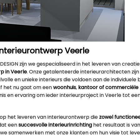
interieurontwerp Veerle
DESIGN zijn we gespecialiseerd in het leveren van creatie
p in Veerle
. Onze getalenteerde interieurarchitecten zijn
jlvolle en unieke interieurs die voldoen aan de individuel
Of het nu gaat om een
woonhuis
,
kantoor
of commerciële 
s en ervaring om ieder interieurproject in Veerle tot ee
 op het leveren van interieurontwerp die
zowel functionee
 dat een
succesvolle interieurinrichting
het resultaat is va
 we samenwerken met onze klanten om hun visie tot leve