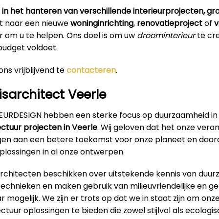
 in het hanteren van verschillende interieurprojecten, groo
t naar een nieuwe
woninginrichting
,
renovatieproject
of
v
n er om u te helpen. Ons doel is om uw
droominterieur
te cr
udget voldoet.
ns vrijblijvend te
contacteren
.
sarchitect Veerle
RIEURDESIGN hebben een sterke focus op duurzaamheid in
ectuur projecten in Veerle
. Wij geloven dat het onze vera
ragen aan een betere toekomst voor onze planeet en daa
lossingen in al onze ontwerpen.
architecten beschikken over uitstekende kennis van duu
technieken en maken gebruik van milieuvriendelijke en g
 mogelijk. We zijn er trots op dat we in staat zijn om onz
ectuur oplossingen te bieden die zowel stijlvol als ecologi