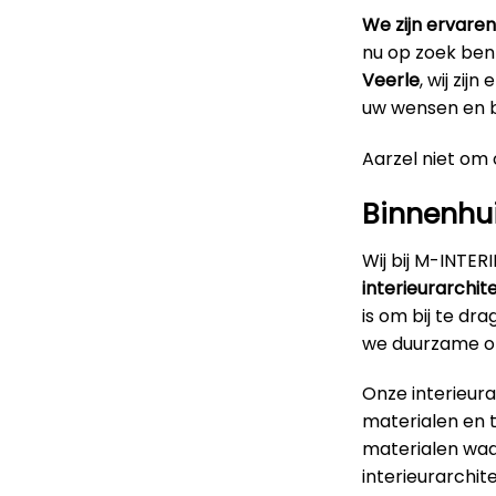
We zijn ervaren
nu op zoek ben
Veerle
, wij zij
uw wensen en b
Aarzel niet om o
Binnenhui
Wij bij M-INTE
interieurarchit
is om bij te d
we duurzame op
Onze interieur
materialen en 
materialen waar
interieurarchit