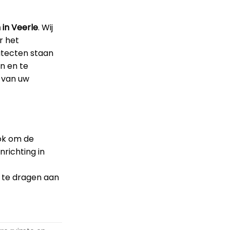
 in Veerle
. Wij
r het
itecten staan
n en te
d van uw
ook om de
nrichting in
j te dragen aan