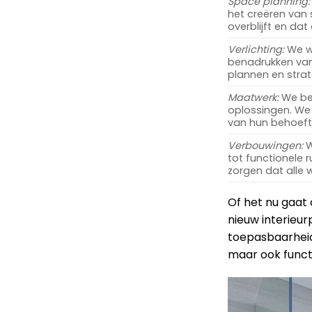
Space planning:
het creëren van
overblijft en dat
Verlichting:
We we
benadrukken van
plannen en strat
Maatwerk:
We beg
oplossingen. We 
van hun behoefte
Verbouwingen:
W
tot functionele 
zorgen dat alle
Of het nu gaat
nieuw interieurp
toepasbaarheid.
maar ook functi