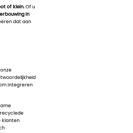
t of klein.
Of u
erbouwing in
eëren dat aan
 onze
ntwoordelijkheid
rom integreren
rzame
erecyclede
e klanten
sch