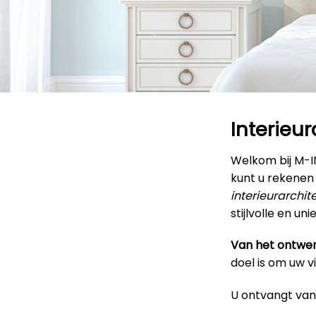
Interieu
Welkom bij M-
kunt u rekenen
interieurarchit
stijlvolle en u
Van het ontwer
doel is om uw v
U ontvangt van 