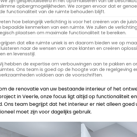
We zijn gespecialiseerd in het optimaliseren van de beschikb
 slimme opbergmogelijkheden. We zorgen ervoor dat er geno
 de functionaliteit van de ruimte behouden blijft.
ten hoe belangrijk verlichting is voor het creëren van de juist
 bepaalde kenmerken van een ruimte. We zullen de verlichtin
egisch plaatsen om maximale functionaliteit te bereiken.
rijpen dat elke ruimte uniek is en daarom bieden we op ma
luisteren naar de wensen van onze klanten en creëren oploss
n en levensstijl.
ij hebben de expertise om verbouwingen aan te pakken en 
ruimtes. Ons team is goed op de hoogte van de regelgeving en
 werkzaamheden voldoen aan de voorschriften.
 om de renovatie van uw bestaande interieur of het ont
roject in Veerle, onze focus ligt altijd op functionaliteit 
 Ons team begrijpt dat het interieur er niet alleen goed u
oneel moet zijn voor dagelijks gebruik.