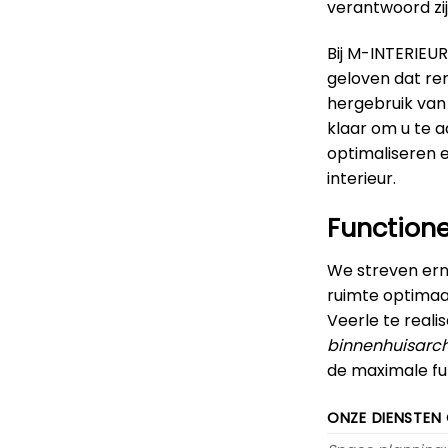
verantwoord zij
Bij M-INTERIEUR
geloven dat re
hergebruik van
klaar om u te 
optimaliseren 
interieur.
Functione
We streven erna
ruimte optimaal
Veerle te real
binnenhuisarch
de maximale fun
ONZE DIENSTEN