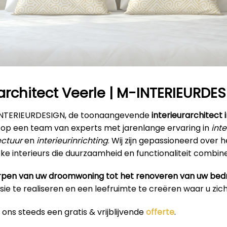
rarchitect Veerle | M-INTERIEURDE
INTERIEURDESIGN, de toonaangevende
interieurarchitect 
 op een team van experts met jarenlange ervaring in
int
ectuur
en
interieurinrichting
. Wij zijn gepassioneerd over 
nieke interieurs die duurzaamheid en functionaliteit combin
pen van uw droomwoning tot het renoveren van uw bedr
isie te realiseren en een leefruimte te creëren waar u zich 
ons steeds een gratis & vrijblijvende
offerte
.