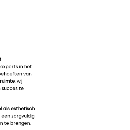
f
 experts in het
e behoeften van
ruimte
, wij
n succes te
l als esthetisch
n een zorgvuldig
n te brengen.