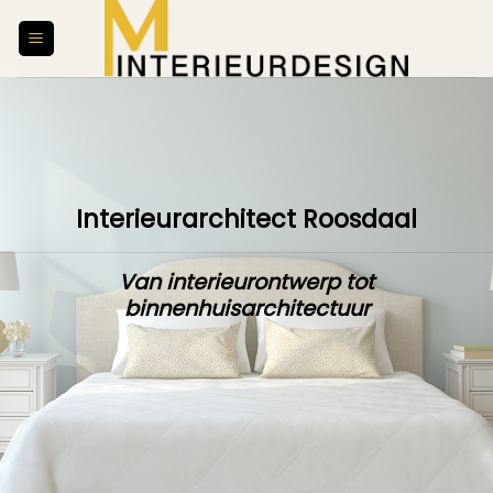
Skip
to
content
Interieurarchitect Roosdaal
Van interieurontwerp tot
binnenhuisarchitectuur