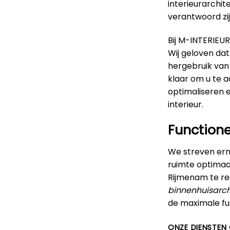
interieurarchit
verantwoord zij
Bij M-INTERIEUR
Wij geloven da
hergebruik van
klaar om u te 
optimaliseren 
interieur.
Functione
We streven erna
ruimte optimaal
Rijmenam te re
binnenhuisarch
de maximale fun
ONZE DIENSTEN