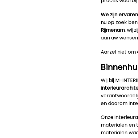
proces waarbij
We zijn ervaren
nu op zoek ben
Rijmenam
, wij
aan uw wensen 
Aarzel niet om o
Binnenhu
Wij bij M-INTE
interieurarchit
verantwoordeli
en daarom inte
Onze interieur
materialen en 
materialen waar