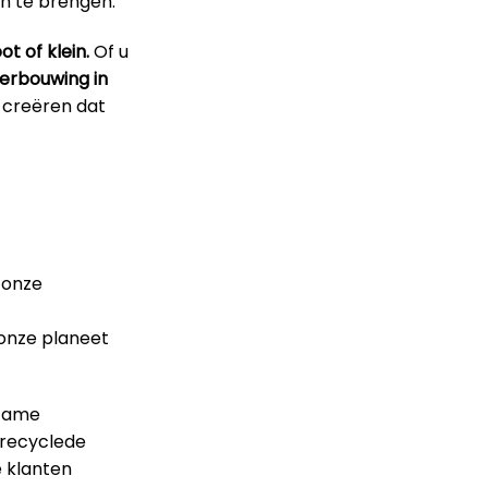
n te brengen.
t of klein.
Of u
erbouwing in
 creëren dat
 onze
 onze planeet
rzame
erecyclede
e klanten