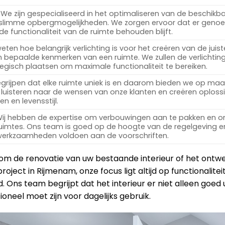
We zijn gespecialiseerd in het optimaliseren van de beschikb
 slimme opbergmogelijkheden. We zorgen ervoor dat er geno
 de functionaliteit van de ruimte behouden blijft.
ten hoe belangrijk verlichting is voor het creëren van de juist
 bepaalde kenmerken van een ruimte. We zullen de verlichtin
egisch plaatsen om maximale functionaliteit te bereiken.
rijpen dat elke ruimte uniek is en daarom bieden we op ma
luisteren naar de wensen van onze klanten en creëren oploss
n en levensstijl.
ij hebben de expertise om verbouwingen aan te pakken en 
ruimtes. Ons team is goed op de hoogte van de regelgeving en
 werkzaamheden voldoen aan de voorschriften.
 om de renovatie van uw bestaande interieur of het ont
roject in Rijmenam, onze focus ligt altijd op functionalite
 Ons team begrijpt dat het interieur er niet alleen goed u
oneel moet zijn voor dagelijks gebruik.