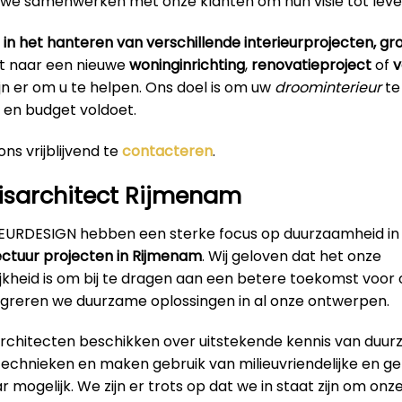
 we samenwerken met onze klanten om hun visie tot leve
 in het hanteren van verschillende interieurprojecten, groo
t naar een nieuwe
woninginrichting
,
renovatieproject
of
v
 zijn er om u te helpen. Ons doel is om uw
droominterieur
te
en budget voldoet.
ns vrijblijvend te
contacteren
.
isarchitect Rijmenam
RIEURDESIGN hebben een sterke focus op duurzaamheid in
ectuur projecten in Rijmenam
. Wij geloven dat het onze
jkheid is om bij te dragen aan een betere toekomst voor
greren we duurzame oplossingen in al onze ontwerpen.
architecten beschikken over uitstekende kennis van duu
technieken en maken gebruik van milieuvriendelijke en g
 mogelijk. We zijn er trots op dat we in staat zijn om onz