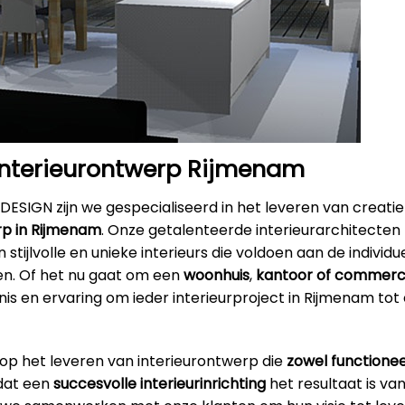
 interieurontwerp Rijmenam
DESIGN zijn we gespecialiseerd in het leveren van creatie
rp in Rijmenam
. Onze getalenteerde interieurarchitecten z
 stijlvolle en unieke interieurs die voldoen aan de individ
en. Of het nu gaat om een
woonhuis
,
kantoor
of commerci
s en ervaring om ieder interieurproject in Rijmenam tot
 op het leveren van interieurontwerp die
zowel functionee
 dat een
succesvolle interieurinrichting
het resultaat is va