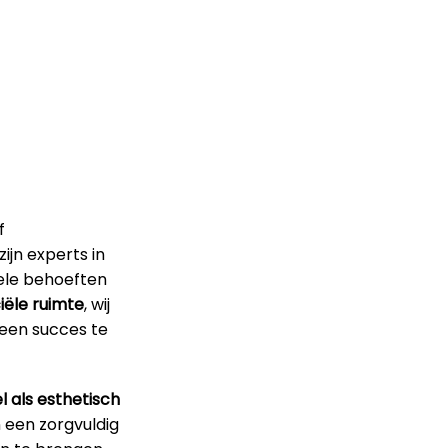
f
ijn experts in
uele behoeften
ële ruimte
, wij
 een succes te
l als esthetisch
n een zorgvuldig