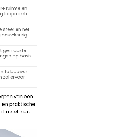
are ruimte en
eg loopruimte
e sfeer en het
g nauwkeurig
at gemaakte
ingen op basis
om te bouwen
 zal ervoor
werpen van een
it en praktische
it moet zien,