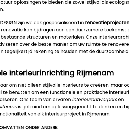
ectuur oplossingen te bieden die zowel stijlvol als ecologi
n.
DESIGN zijn we ook gespecialiseerd in
renovatieprojecten
t renovatie kan bijdragen aan een duurzamere toekomst 
 bestaande structuren en materialen. Onze interieurarch
adviseren over de beste manier om uw ruimte te renovere
en tegelijkertijd rekening te houden met de duurzaamhei
le interieurinrichting Rijmenam
ar om niet alleen stijlvolle interieurs te creëren, maar 
 te benutten om een functionele en praktische interieuri
aliseren. Ons team van ervaren
interieurontwerpers
en
itecten
is getraind om oplossingsgericht te denken en bi
ctionaliteit van elk interieurproject in Rijmenam.
 OMVATTEN ONDER ANDERE: