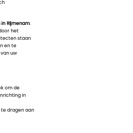
sch
 in Rijmenam
.
door het
itecten staan
n en te
d van uw
ook om de
nrichting in
j te dragen aan