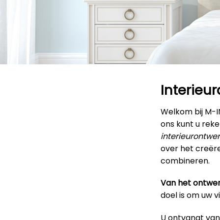
Interieu
Welkom bij M-
ons kunt u rek
interieurontwe
over het creëre
combineren.
Van het ontwer
doel is om uw v
U ontvangt van 