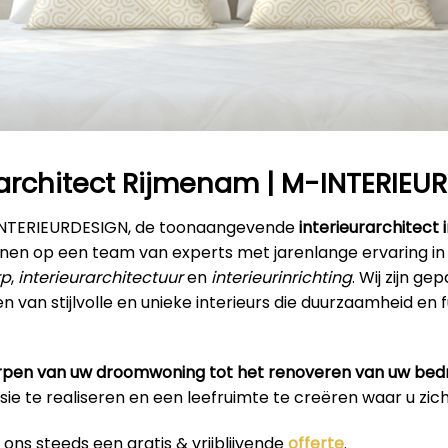
rarchitect Rijmenam | M-INTERIEU
INTERIEURDESIGN, de toonaangevende
interieurarchitect
enen op een team van experts met jarenlange ervaring in
rp
,
interieurarchitectuur
en
interieurinrichting
. Wij zijn g
n van stijlvolle en unieke interieurs die duurzaamheid en f
pen van uw droomwoning tot het renoveren van uw bedr
isie te realiseren en een leefruimte te creëren waar u zich 
ons steeds een gratis & vrijblijvende
offerte
.