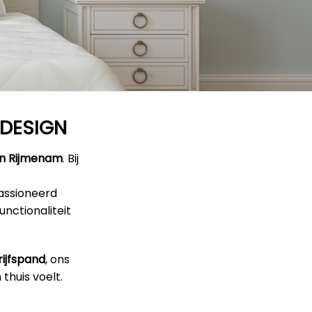
RDESIGN
 in Rijmenam
. Bij
epassioneerd
unctionaliteit
ijfspand
, ons
thuis voelt.