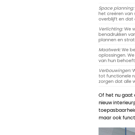
Space planning:
het creëren van
overblijft en dat
Verlichting:
We we
benadrukken van
plannen en strat
Maatwerk:
We beg
oplossingen. We 
van hun behoefte
Verbouwingen:
W
tot functionele 
zorgen dat alle
Of het nu gaat
nieuw interieurp
toepasbaarheid.
maar ook functi