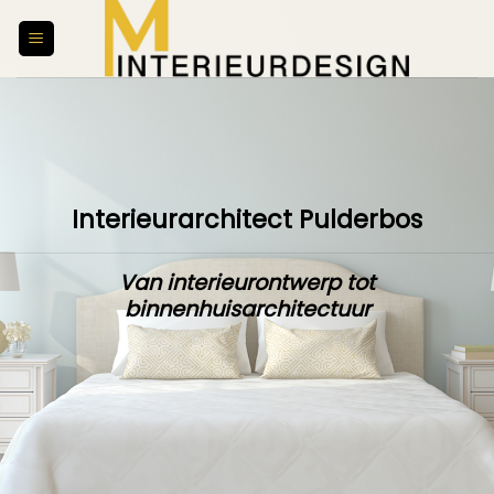
Skip
to
content
Interieurarchitect Pulderbos
Van interieurontwerp tot
binnenhuisarchitectuur