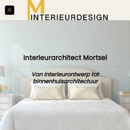
Skip
to
content
Interieurarchitect Mortsel
Van interieurontwerp tot
binnenhuisarchitectuur