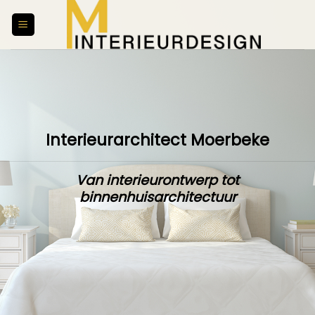
Skip
to
content
Interieurarchitect Moerbeke
Van interieurontwerp tot
binnenhuisarchitectuur