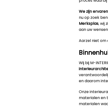
proces waarbij
We zijn ervaren
nu op zoek ben
Merksplas
, wij
aan uw wensen 
Aarzel niet om o
Binnenhui
Wij bij M-INTE
interieurarchit
verantwoordeli
en daarom inte
Onze interieur
materialen en 
materialen waar