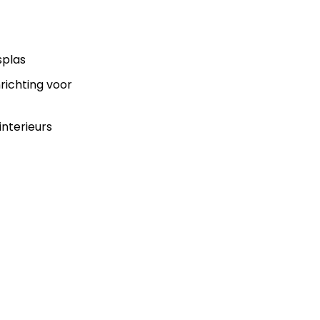
splas
nrichting voor
interieurs