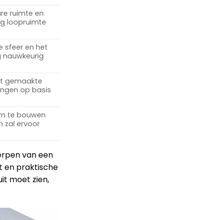
are ruimte en
eg loopruimte
e sfeer en het
g nauwkeurig
at gemaakte
ingen op basis
om te bouwen
 zal ervoor
werpen van een
it en praktische
it moet zien,