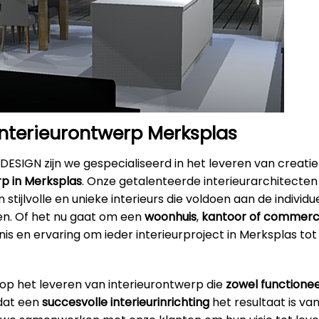
interieurontwerp Merksplas
DESIGN zijn we gespecialiseerd in het leveren van creatie
rp in Merksplas
. Onze getalenteerde interieurarchitecten z
 stijlvolle en unieke interieurs die voldoen aan de individ
en. Of het nu gaat om een
woonhuis
,
kantoor
of commerci
s en ervaring om ieder interieurproject in Merksplas tot
 op het leveren van interieurontwerp die
zowel functionee
 dat een
succesvolle interieurinrichting
het resultaat is va