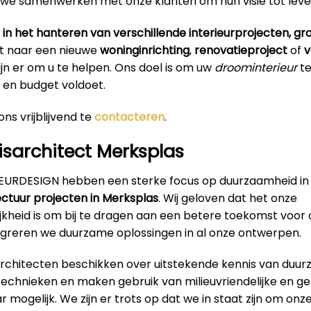
 we samenwerken met onze klanten om hun visie tot leve
 in het hanteren van verschillende interieurprojecten, groo
t naar een nieuwe
woninginrichting
,
renovatieproject
of
v
 zijn er om u te helpen. Ons doel is om uw
droominterieur
te
en budget voldoet.
ns vrijblijvend te
contacteren
.
sarchitect Merksplas
RIEURDESIGN hebben een sterke focus op duurzaamheid in
ectuur projecten in Merksplas
. Wij geloven dat het onze
jkheid is om bij te dragen aan een betere toekomst voor
greren we duurzame oplossingen in al onze ontwerpen.
architecten beschikken over uitstekende kennis van duu
technieken en maken gebruik van milieuvriendelijke en g
 mogelijk. We zijn er trots op dat we in staat zijn om onz