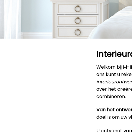
Interieu
Welkom bij M-
ons kunt u rek
interieurontwe
over het creëre
combineren.
Van het ontwer
doel is om uw v
U ontvangt van 