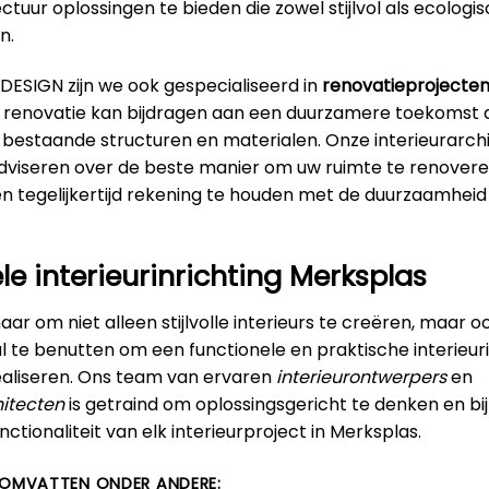
ectuur oplossingen te bieden die zowel stijlvol als ecologi
n.
DESIGN zijn we ook gespecialiseerd in
renovatieprojecten
t renovatie kan bijdragen aan een duurzamere toekomst 
 bestaande structuren en materialen. Onze interieurarch
adviseren over de beste manier om uw ruimte te renovere
en tegelijkertijd rekening te houden met de duurzaamhei
le interieurinrichting Merksplas
ar om niet alleen stijlvolle interieurs te creëren, maar 
 te benutten om een functionele en praktische interieuri
ealiseren. Ons team van ervaren
interieurontwerpers
en
itecten
is getraind om oplossingsgericht te denken en bi
ctionaliteit van elk interieurproject in Merksplas.
 OMVATTEN ONDER ANDERE: