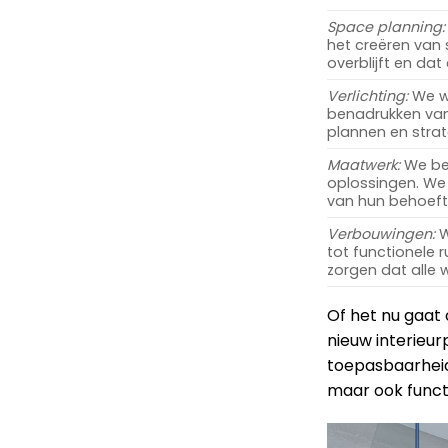
Space planning:
het creëren van
overblijft en dat
Verlichting:
We we
benadrukken van
plannen en strat
Maatwerk:
We beg
oplossingen. We 
van hun behoefte
Verbouwingen:
W
tot functionele 
zorgen dat alle
Of het nu gaat
nieuw interieurp
toepasbaarheid.
maar ook functi