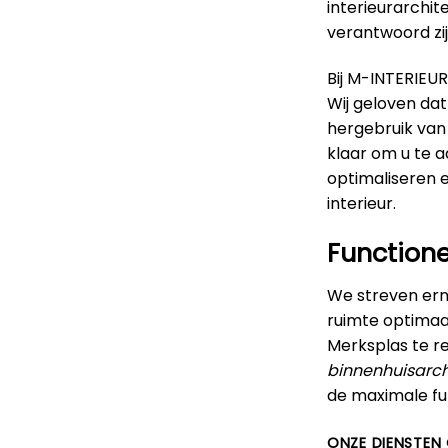
interieurarchit
verantwoord zij
Bij M-INTERIEUR
Wij geloven da
hergebruik van
klaar om u te 
optimaliseren 
interieur.
Functione
We streven erna
ruimte optimaal
Merksplas te r
binnenhuisarch
de maximale fun
ONZE DIENSTEN