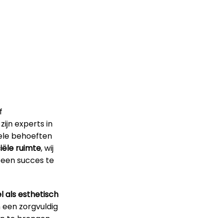
f
ijn experts in
uele behoeften
ële ruimte
, wij
 een succes te
l als esthetisch
n een zorgvuldig