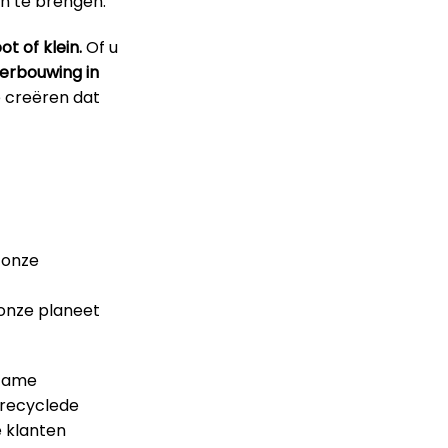
n te brengen.
t of klein.
Of u
erbouwing in
 creëren dat
 onze
 onze planeet
rzame
erecyclede
e klanten