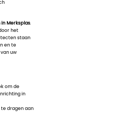
sch
 in Merksplas
.
door het
itecten staan
n en te
d van uw
ook om de
nrichting in
j te dragen aan