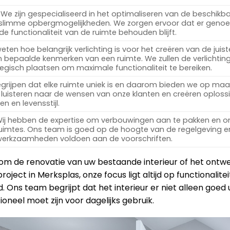
We zijn gespecialiseerd in het optimaliseren van de beschikb
 slimme opbergmogelijkheden. We zorgen ervoor dat er geno
 de functionaliteit van de ruimte behouden blijft.
ten hoe belangrijk verlichting is voor het creëren van de juist
 bepaalde kenmerken van een ruimte. We zullen de verlichtin
egisch plaatsen om maximale functionaliteit te bereiken.
rijpen dat elke ruimte uniek is en daarom bieden we op ma
luisteren naar de wensen van onze klanten en creëren oploss
n en levensstijl.
ij hebben de expertise om verbouwingen aan te pakken en 
ruimtes. Ons team is goed op de hoogte van de regelgeving en
 werkzaamheden voldoen aan de voorschriften.
 om de renovatie van uw bestaande interieur of het ont
roject in Merksplas, onze focus ligt altijd op functionalite
 Ons team begrijpt dat het interieur er niet alleen goed u
oneel moet zijn voor dagelijks gebruik.