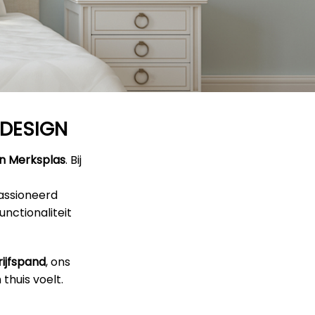
RDESIGN
in Merksplas
. Bij
epassioneerd
unctionaliteit
ijfspand
, ons
thuis voelt.