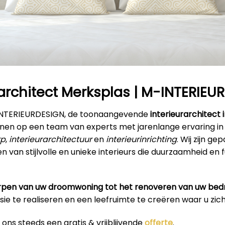
rarchitect Merksplas | M-INTERIEU
INTERIEURDESIGN, de toonaangevende
interieurarchitect 
enen op een team van experts met jarenlange ervaring in
rp
,
interieurarchitectuur
en
interieurinrichting
. Wij zijn g
n van stijlvolle en unieke interieurs die duurzaamheid en f
pen van uw droomwoning tot het renoveren van uw bedr
isie te realiseren en een leefruimte te creëren waar u zich 
ons steeds een gratis & vrijblijvende
offerte
.