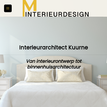
Skip
to
content
Interieurarchitect Kuurne
Van interieurontwerp tot
binnenhuisarchitectuur