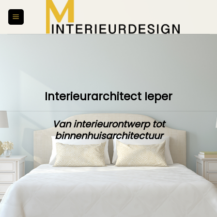
Skip
to
content
Interieurarchitect Ieper
Van interieurontwerp tot
binnenhuisarchitectuur