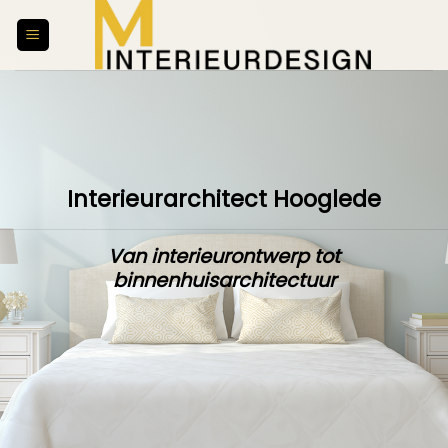
Skip
to
content
Interieurarchitect Hooglede
Van interieurontwerp tot
binnenhuisarchitectuur