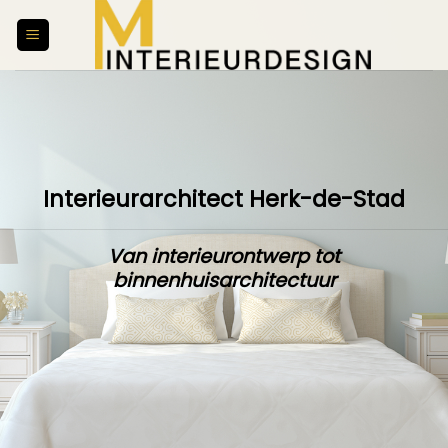
Skip
to
content
Interieurarchitect Herk-de-Stad
Van interieurontwerp tot
binnenhuisarchitectuur