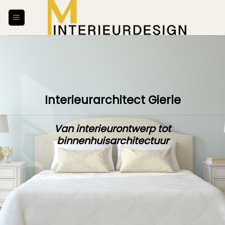
Skip
to
content
Interieurarchitect Gierle
Van interieurontwerp tot
binnenhuisarchitectuur