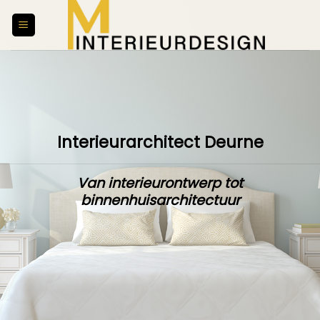
Skip
to
content
Interieurarchitect Deurne
Van interieurontwerp tot
binnenhuisarchitectuur