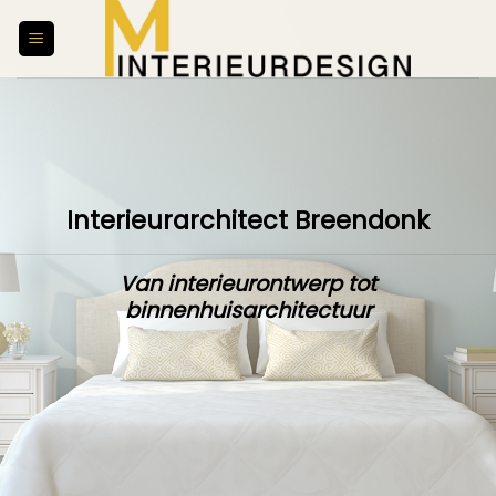
Skip
to
content
Interieurarchitect Breendonk
Van interieurontwerp tot
binnenhuisarchitectuur