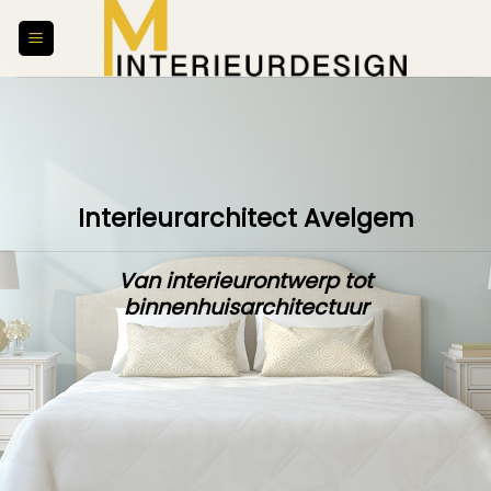
Skip
to
content
Interieurarchitect Avelgem
Van interieurontwerp tot
binnenhuisarchitectuur