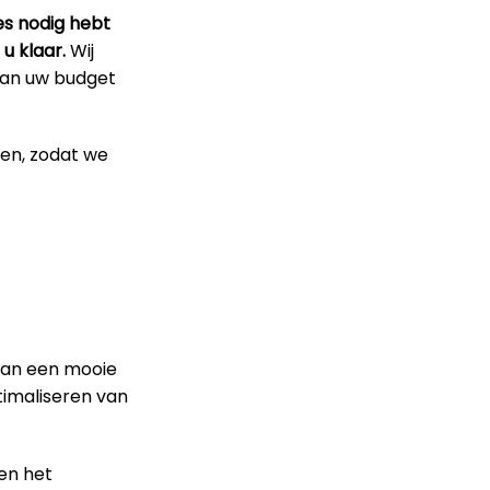
es nodig hebt
u klaar.
Wij
 van uw budget
pen, zodat we
van een mooie
timaliseren van
en het