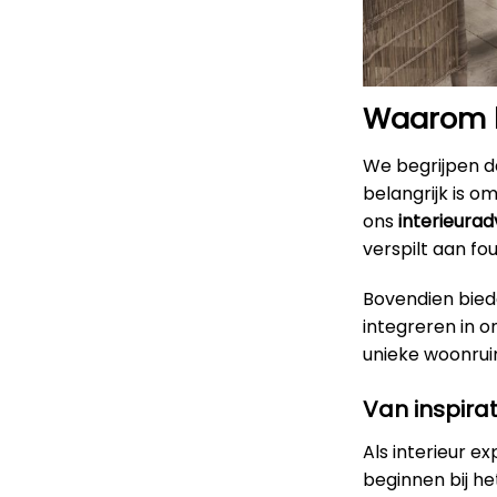
Waarom k
We begrijpen da
belangrijk is o
ons
interieurad
verspilt aan f
Bovendien bied
integreren in 
unieke woonruimt
Van inspirat
Als interieur e
beginnen bij h