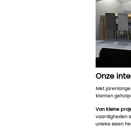
Onze inte
Met jarenlange 
klanten geholpe
Van kleine proj
vaardigheden en
unieke eisen h