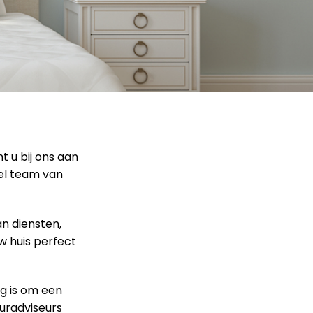
t u bij ons aan
eel team van
an diensten,
w huis perfect
g is om een
euradviseurs