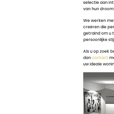
selectie aan in
van hun droomh
We werken met 
creëren die perf
getraind om u t
persoonlijke sti
Als u op zoek b
dan
contact
me
uw ideale wonin