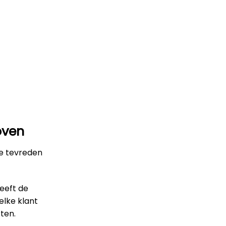
oven
le tevreden
heeft de
elke klant
ten.