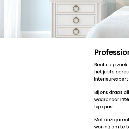
Professio
Bent u op zoek
het juiste adre
interieurexpert
Bij ons draait 
waaronder
int
bij u past.
Met onze jaren
woning om te to