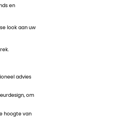
ends en
sse look aan uw
rek.
ioneel advies
ieurdesign, om
de hoogte van