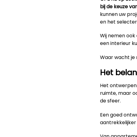
bij de keuze va
kunnen uw proje
en het selecter
Wij nemen ook d
een interieur k
Waar wacht je
Het belan
Het ontwerpen 
ruimte, maar o
de sfeer.
Een goed ontwo
aantrekkelijke
Van appartemen