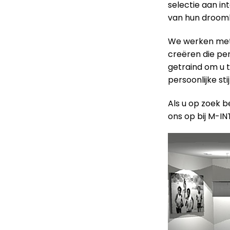
selectie aan in
van hun droomh
We werken met 
creëren die perf
getraind om u t
persoonlijke sti
Als u op zoek b
ons op bij M-IN