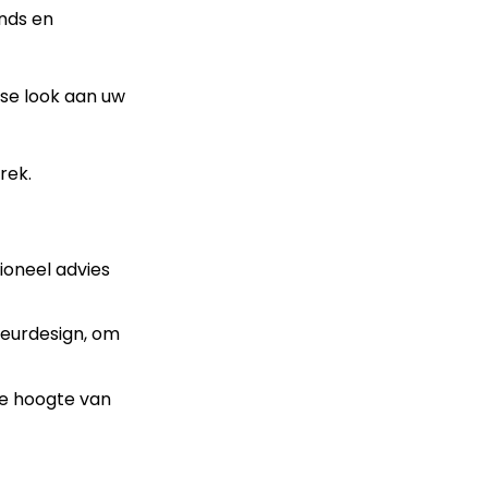
ends en
sse look aan uw
rek.
ioneel advies
ieurdesign, om
de hoogte van