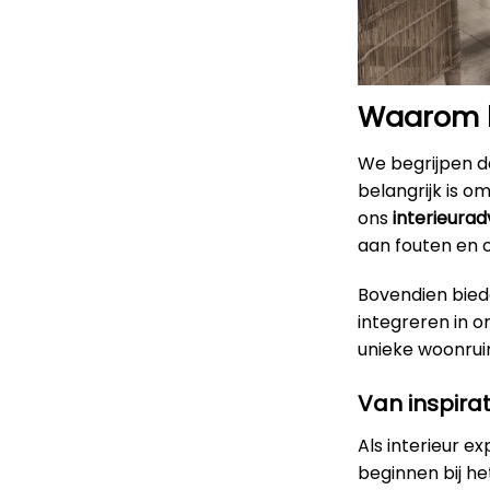
Waarom ki
We begrijpen da
belangrijk is o
ons
interieurad
aan fouten en 
Bovendien bied
integreren in 
unieke woonruimt
Van inspirat
Als interieur e
beginnen bij h