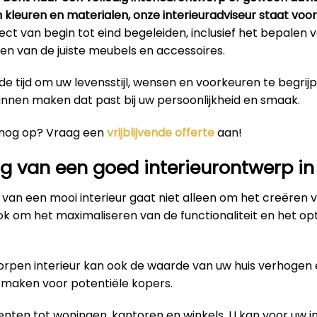
n kleuren en materialen, onze interieuradviseur staat voor 
ct van begin tot eind begeleiden, inclusief het bepalen
en van de juiste meubels en accessoires.
e tijd om uw levensstijl, wensen en voorkeuren te begrij
unnen maken dat past bij uw persoonlijkheid en smaak.
 nog op? Vraag een
vrijblijvende offerte
aan!
g van een goed interieurontwerp in
van een mooi interieur gaat niet alleen om het creëren 
ok om het maximaliseren van de functionaliteit en het op
rpen interieur kan ook de waarde van uw huis verhogen 
r maken voor potentiële kopers.
ten tot woningen, kantoren en winkels. U kan voor uw in