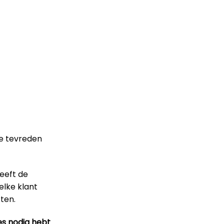
le tevreden
heeft de
elke klant
ten.
es nodig hebt