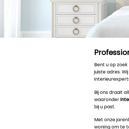
Professio
Bent u op zoek
juiste adres. W
interieurexpert
Bij ons draait 
waaronder
int
bij u past.
Met onze jaren
woning om te to