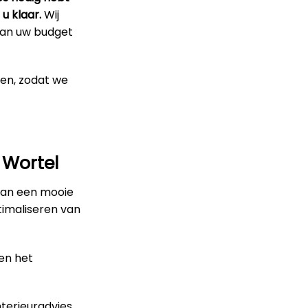
u klaar.
Wij
 van uw budget
pen, zodat we
 Wortel
van een mooie
timaliseren van
en het
terieuradvies