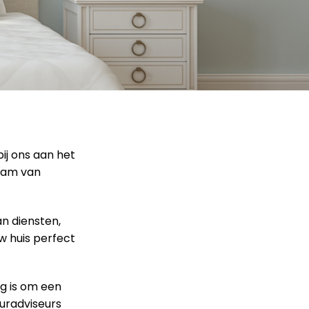
ij ons aan het
team van
an diensten,
w huis perfect
g is om een
euradviseurs