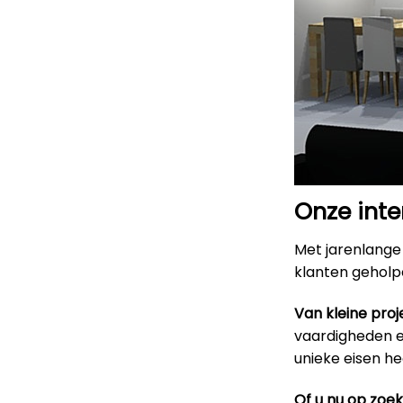
Onze inte
Met jarenlange 
klanten geholpe
Van kleine proj
vaardigheden en
unieke eisen h
Of u nu op zoe