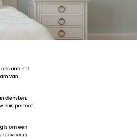
j ons aan het
team van
an diensten,
w huis perfect
g is om een
euradviseurs