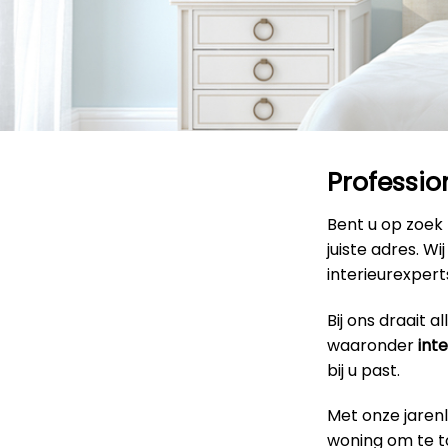
Professio
Bent u op zoek
juiste adres. W
interieurexpert
Bij ons draait 
waaronder
int
bij u past.
Met onze jaren
woning om te to