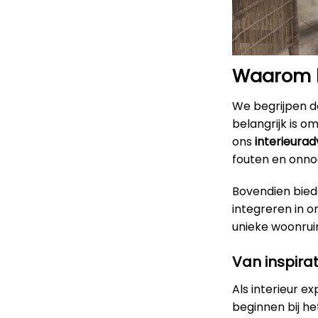
Waarom k
We begrijpen da
belangrijk is o
ons
interieurad
fouten en onno
Bovendien bied
integreren in 
unieke woonruimt
Van inspirat
Als interieur e
beginnen bij h