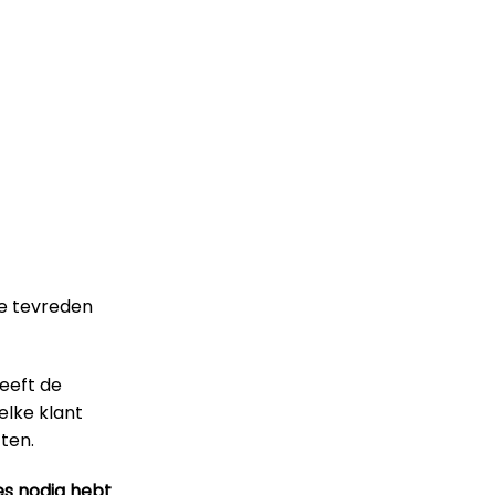
le tevreden
heeft de
elke klant
ten.
es nodig hebt