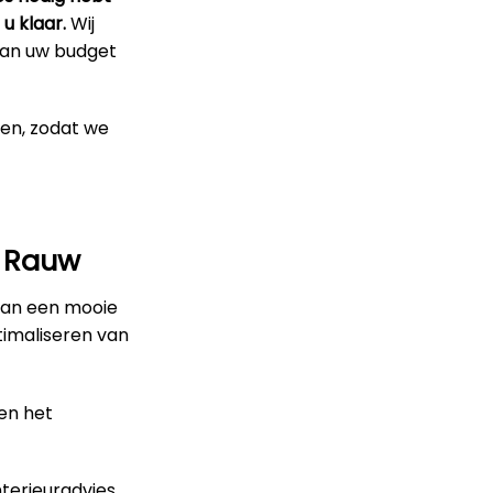
u klaar.
Wij
 van uw budget
pen, zodat we
n Rauw
van een mooie
timaliseren van
en het
terieuradvies