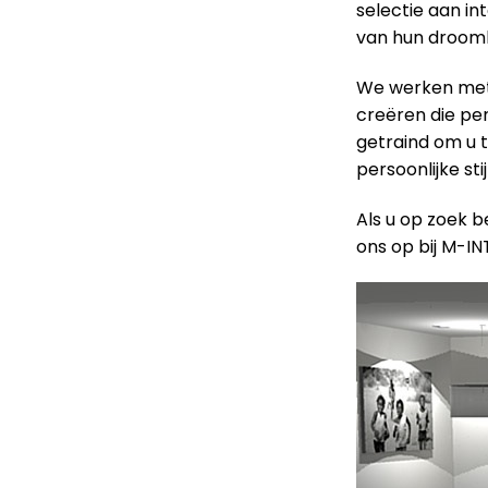
selectie aan in
van hun droomh
We werken met 
creëren die perf
getraind om u t
persoonlijke sti
Als u op zoek b
ons op bij M-IN