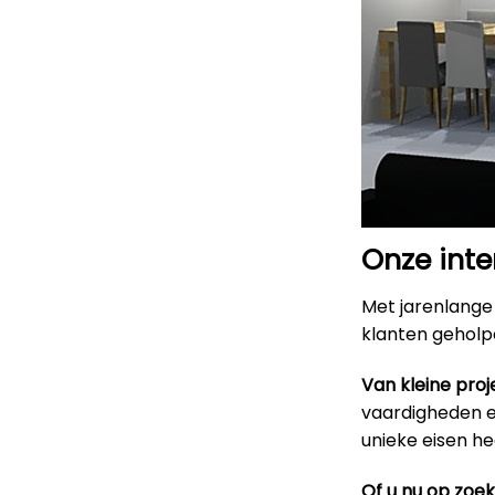
Onze inte
Met jarenlange 
klanten geholpe
Van kleine proj
vaardigheden en
unieke eisen h
Of u nu op zoe