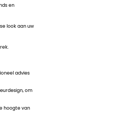
ends en
sse look aan uw
rek.
ioneel advies
ieurdesign, om
de hoogte van