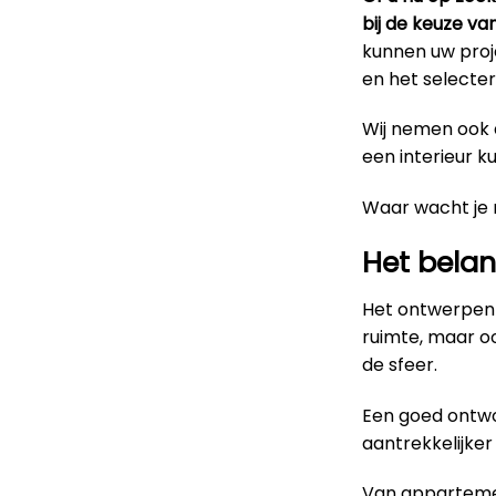
bij de keuze va
kunnen uw proje
en het selecter
Wij nemen ook d
een interieur k
Waar wacht je
Het belan
Het ontwerpen 
ruimte, maar o
de sfeer.
Een goed ontwo
aantrekkelijke
Van appartemen