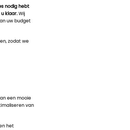
es nodig hebt
u klaar.
Wij
 van uw budget
pen, zodat we
van een mooie
timaliseren van
en het