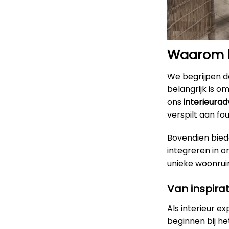
Waarom k
We begrijpen da
belangrijk is o
ons
interieurad
verspilt aan f
Bovendien bied
integreren in 
unieke woonruimt
Van inspirat
Als interieur e
beginnen bij h