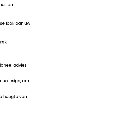
ends en
sse look aan uw
rek.
ioneel advies
ieurdesign, om
de hoogte van