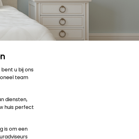
en
 bent u bij ons
sioneel team
an diensten,
w huis perfect
g is om een
euradviseurs