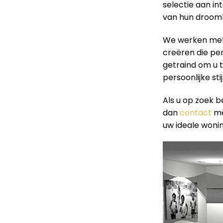
selectie aan in
van hun droomh
We werken met 
creëren die perf
getraind om u t
persoonlijke sti
Als u op zoek b
dan
contact
me
uw ideale wonin