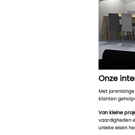
Onze inte
Met jarenlange 
klanten geholpe
Van kleine proj
vaardigheden en
unieke eisen h