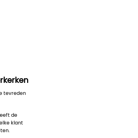
erkerken
le tevreden
heeft de
elke klant
ten.