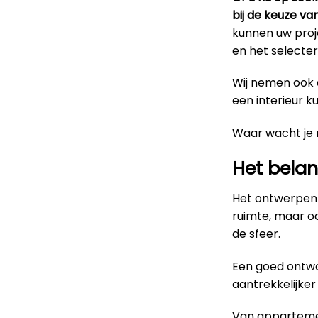
bij de keuze va
kunnen uw proje
en het selecter
Wij nemen ook d
een interieur k
Waar wacht je
Het belan
Het ontwerpen 
ruimte, maar o
de sfeer.
Een goed ontwo
aantrekkelijke
Van appartemen