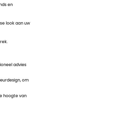
ends en
sse look aan uw
rek.
ioneel advies
ieurdesign, om
de hoogte van