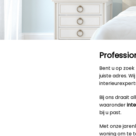
Professio
Bent u op zoek
juiste adres. W
interieurexpert
Bij ons draait 
waaronder
int
bij u past.
Met onze jaren
woning om te to