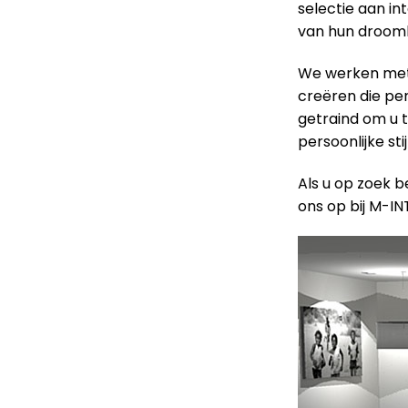
selectie aan in
van hun droomh
We werken met 
creëren die perf
getraind om u t
persoonlijke sti
Als u op zoek b
ons op bij M-IN