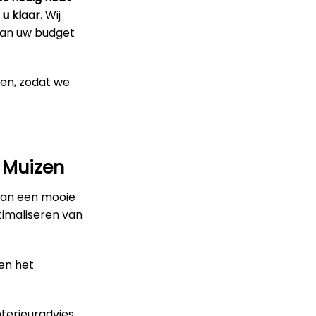
u klaar.
Wij
 van uw budget
pen, zodat we
 Muizen
van een mooie
timaliseren van
en het
terieuradvies