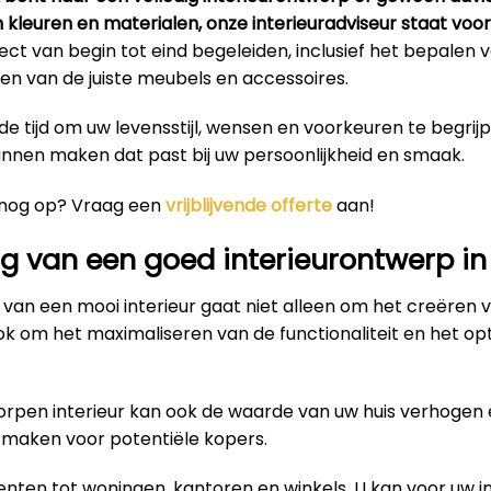
n kleuren en materialen, onze interieuradviseur staat voor 
ct van begin tot eind begeleiden, inclusief het bepalen
en van de juiste meubels en accessoires.
e tijd om uw levensstijl, wensen en voorkeuren te begrij
unnen maken dat past bij uw persoonlijkheid en smaak.
 nog op? Vraag een
vrijblijvende offerte
aan!
g van een goed interieurontwerp in
van een mooi interieur gaat niet alleen om het creëren 
ok om het maximaliseren van de functionaliteit en het op
rpen interieur kan ook de waarde van uw huis verhogen 
r maken voor potentiële kopers.
ten tot woningen, kantoren en winkels. U kan voor uw in