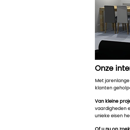
Onze inte
Met jarenlange 
klanten geholpe
Van kleine proj
vaardigheden en
unieke eisen h
Of u nu op zoe