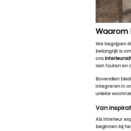
Waarom ki
We begrijpen da
belangrijk is o
ons
interieurad
aan fouten en 
Bovendien bied
integreren in 
unieke woonruimt
Van inspirat
Als interieur e
beginnen bij h