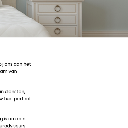
ij ons aan het
team van
an diensten,
w huis perfect
g is om een
euradviseurs