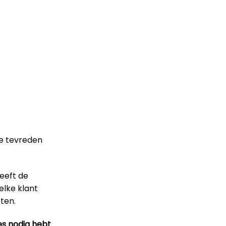
le tevreden
heeft de
elke klant
ten.
es nodig hebt