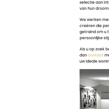
selectie aan in
van hun droomh
We werken met 
creëren die perf
getraind om u t
persoonlijke sti
Als u op zoek b
dan
contact
me
uw ideale wonin