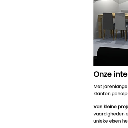
Onze inte
Met jarenlange 
klanten geholpe
Van kleine proj
vaardigheden en
unieke eisen h