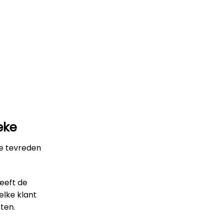
eke
le tevreden
heeft de
elke klant
ten.