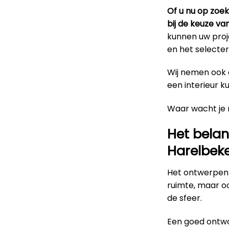
Of u nu op zoe
bij de keuze va
kunnen uw proje
en het selecter
Wij nemen ook d
een interieur k
Waar wacht je
Het belan
Harelbek
Het ontwerpen 
ruimte, maar o
de sfeer.
Een goed ontwo