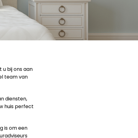
 u bij ons aan
eel team van
an diensten,
w huis perfect
g is om een
euradviseurs