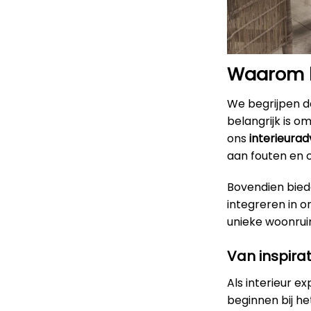
Waarom ki
We begrijpen da
belangrijk is o
ons
interieurad
aan fouten en 
Bovendien bied
integreren in 
unieke woonruimt
Van inspirat
Als interieur e
beginnen bij h