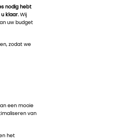
es nodig hebt
u klaar.
Wij
 van uw budget
pen, zodat we
van een mooie
timaliseren van
en het