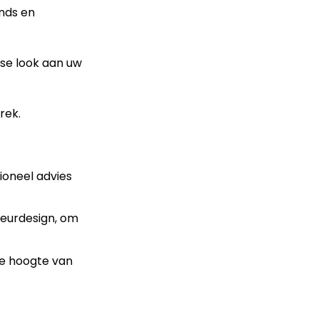
ends en
sse look aan uw
rek.
ioneel advies
ieurdesign, om
de hoogte van