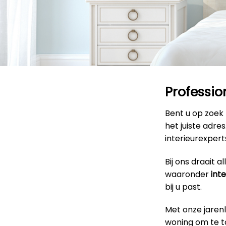
Professio
Bent u op zoek
het juiste adre
interieurexpert
Bij ons draait 
waaronder
int
bij u past.
Met onze jaren
woning om te to