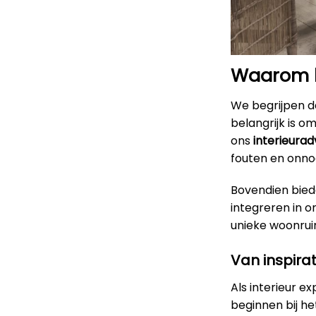
Waarom ki
We begrijpen da
belangrijk is o
ons
interieurad
fouten en onno
Bovendien bied
integreren in 
unieke woonruimt
Van inspirat
Als interieur e
beginnen bij h