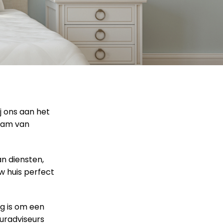
j ons aan het
team van
an diensten,
w huis perfect
g is om een
euradviseurs