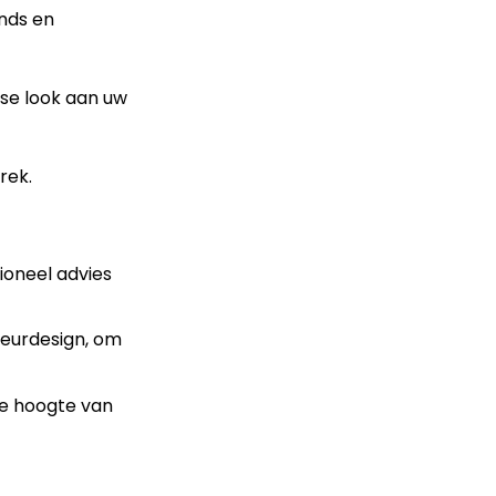
ends en
sse look aan uw
rek.
ioneel advies
ieurdesign, om
de hoogte van