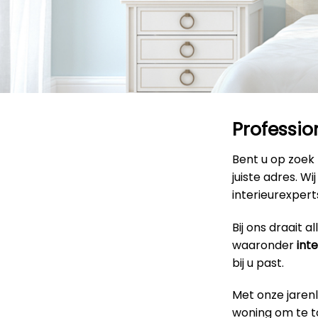
Professio
Bent u op zoek
juiste adres. W
interieurexpert
Bij ons draait 
waaronder
int
bij u past.
Met onze jaren
woning om te to