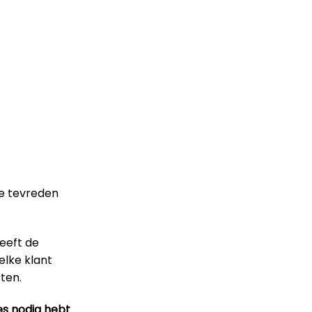
le tevreden
heeft de
elke klant
ten.
es nodig hebt