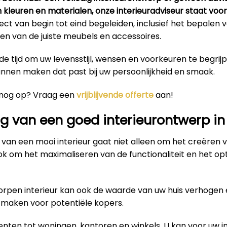
n kleuren en materialen, onze interieuradviseur staat voor 
ct van begin tot eind begeleiden, inclusief het bepalen
en van de juiste meubels en accessoires.
e tijd om uw levensstijl, wensen en voorkeuren te begrij
unnen maken dat past bij uw persoonlijkheid en smaak.
 nog op? Vraag een
vrijblijvende offerte
aan!
g van een goed interieurontwerp in
van een mooi interieur gaat niet alleen om het creëren 
ok om het maximaliseren van de functionaliteit en het op
rpen interieur kan ook de waarde van uw huis verhogen 
r maken voor potentiële kopers.
ten tot woningen, kantoren en winkels. U kan voor uw in