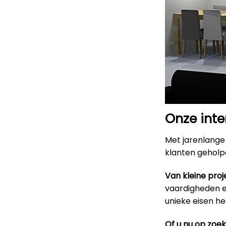
Onze inte
Met jarenlange 
klanten geholpe
Van kleine proj
vaardigheden en
unieke eisen h
Of u nu op zoe