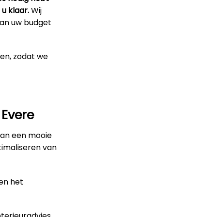
u klaar.
Wij
 van uw budget
pen, zodat we
 Evere
van een mooie
timaliseren van
en het
terieuradvies