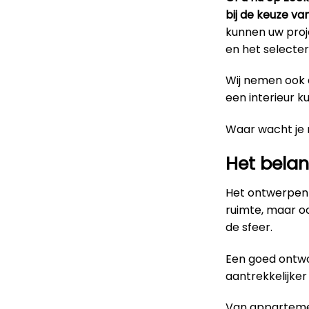
bij de keuze va
kunnen uw proje
en het selecter
Wij nemen ook d
een interieur k
Waar wacht je
Het belan
Het ontwerpen 
ruimte, maar o
de sfeer.
Een goed ontwo
aantrekkelijke
Van appartemen