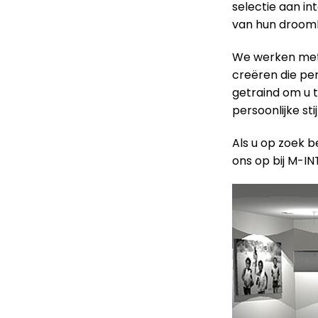
selectie aan in
van hun droomh
We werken met 
creëren die perf
getraind om u t
persoonlijke sti
Als u op zoek b
ons op bij M-IN