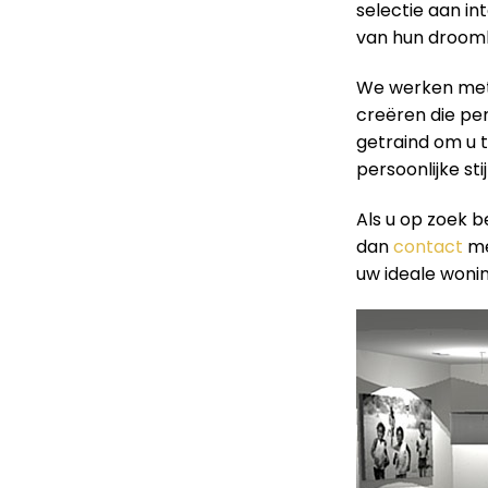
selectie aan in
van hun droomh
We werken met 
creëren die perf
getraind om u t
persoonlijke sti
Als u op zoek b
dan
contact
me
uw ideale wonin