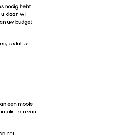
es nodig hebt
u klaar.
Wij
 van uw budget
pen, zodat we
van een mooie
timaliseren van
en het