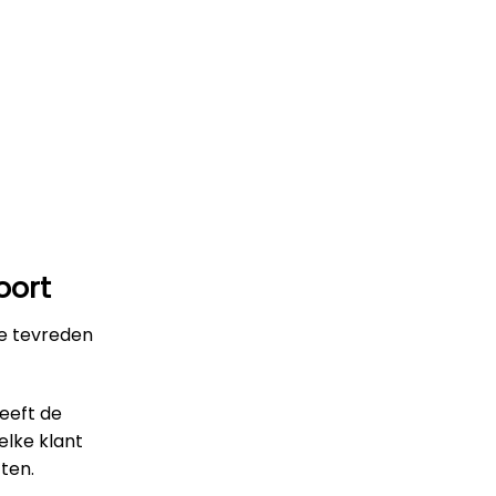
oort
le tevreden
heeft de
elke klant
ten.