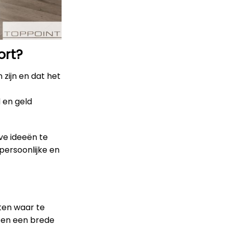
ort?
 zijn en dat het
d en geld
ve ideeën te
persoonlijke en
eten waar te
ten een brede