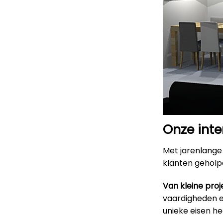
Onze inte
Met jarenlange 
klanten geholpe
Van kleine proj
vaardigheden en
unieke eisen h