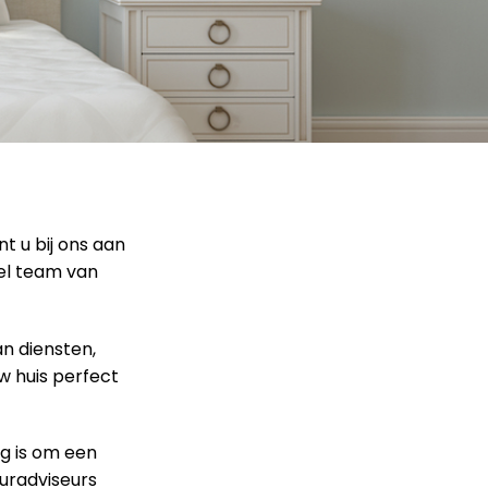
t u bij ons aan
eel team van
an diensten,
w huis perfect
g is om een
euradviseurs