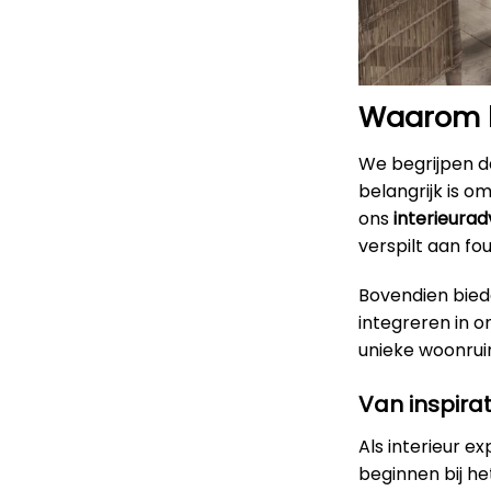
Waarom ki
We begrijpen da
belangrijk is o
ons
interieurad
verspilt aan f
Bovendien bied
integreren in 
unieke woonruimt
Van inspirat
Als interieur e
beginnen bij h