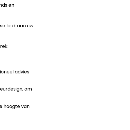
ends en
sse look aan uw
rek.
ioneel advies
ieurdesign, om
de hoogte van