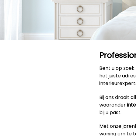
Professio
Bent u op zoek
het juiste adre
interieurexpert
Bij ons draait 
waaronder
int
bij u past.
Met onze jaren
woning om te to